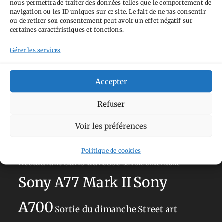
nous permettra de traiter des données telles que le comportement de
Tags
navigation ou les ID uniques sur ce site. Le fait de ne pas consentir
ou de retirer son consentement peut avoir un effet négatif sur
Aimez-vous bordel
Allemagne
Ailleurs
Andorre
certaines caractéristiques et fonctions.
Anti tourisme
Chat
Bar
Belgique
Burger
Gérer les services
perché
Circuit
Danemark
Espagne
Feria
GT
Japon
Accepter
Journées
Academy
Hauts-de-France
Hébergement
Norvège
La Défense
du patrimoine
Normandie
Refuser
Olympus OM-D E-M5
Occitanie
Voir les préférences
Paris
Mark II
Pays-Bas
Pays Basque
Politique de cookies
Sans adresse
Restaurant
Savoie
Silverstone
Sony
Sony A77 Mark II
A700
Sortie du dimanche
Street art