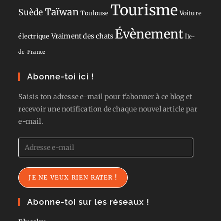
Tourisme
Taïwan
Suède
Toulouse
Voiture
Évènement
Vraiment des chats
électrique
Île-
de-France
Abonne-toi ici !
Saisis ton adresse e-mail pour t'abonner à ce blog et
recevoir une notification de chaque nouvel article par
e-mail.
Adresse
e-
mail
JE NE VEUX RIEN RATER !
Abonne-toi sur les réseaux !