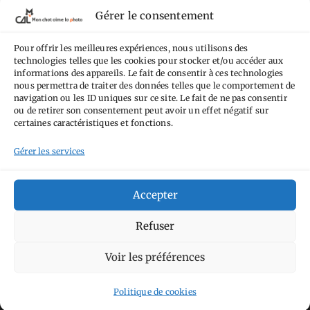
termes de la
licence Creative Commons
Gérer le consentement
Attribution - Pas d'Utilisation Commerciale -
Pour offrir les meilleures expériences, nous utilisons des
Pas de Modification 4.0 International
.
technologies telles que les cookies pour stocker et/ou accéder aux
Fondé(e) sur une œuvre de
https://mcalp.fr
.
informations des appareils. Le fait de consentir à ces technologies
nous permettra de traiter des données telles que le comportement de
navigation ou les ID uniques sur ce site. Le fait de ne pas consentir
ou de retirer son consentement peut avoir un effet négatif sur
certaines caractéristiques et fonctions.
Gérer les services
Tags
Accepter
Aimez-vous bordel
Allemagne
Ailleurs
Andorre
Anti tourisme
Chat
Refuser
Bar
Belgique
Burger
perché
Circuit
Danemark
Espagne
Feria
GT
Voir les préférences
Japon
Journées
Academy
Hauts-de-France
Hébergement
Politique de cookies
Norvège
La Défense
du patrimoine
Normandie