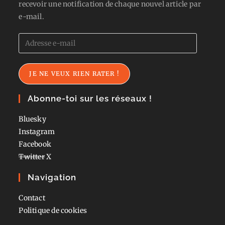
recevoir une notification de chaque nouvel article par
e-mail.
Adresse
e-
mail
JE NE VEUX RIEN RATER !
Abonne-toi sur les réseaux !
Bluesky
Instagram
Facebook
Twitter
X
Navigation
Contact
Politique de cookies