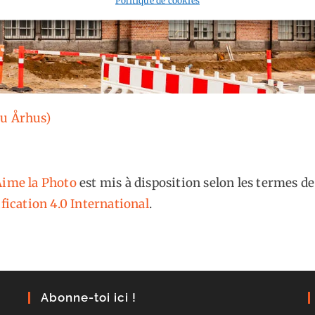
Ou Århus)
ime la Photo
est mis à disposition selon les termes de
fication 4.0 International
.
Abonne-toi ici !