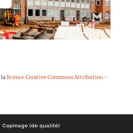
 la
licence Creative Commons Attribution -
Copinage (de qualité)