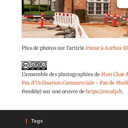
Plus de photos sur l'article
Pause à Aarhus (
L'ensemble des photographies
de
Mon Chat A
Pas d'Utilisation Commerciale - Pas de Modi
Fondé(e) sur une œuvre de
https://mcalp.fr
.
Tags