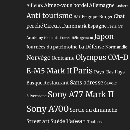
Aimez-vous bordel
Allemagne
Ailleurs
Andorre
Anti tourisme
Chat
Bar
Belgique
Burger
perché
Circuit
Danemark
Espagne
Feria
GT
Japon
Academy
Hauts-de-France
Hébergement
La Défense
Journées du patrimoine
Normandie
Olympus OM-D
Norvège
Occitanie
Paris
E-M5 Mark II
Pays-Bas
Pays
Sans adresse
Restaurant
Basque
Savoie
Sony A77 Mark II
Silverstone
Sony A700
Sortie du dimanche
Taïwan
Street art
Suède
Toulouse