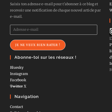
Saisis ton adresse e-mail pour t'abonner à ce blog et
E
recevoir une notification de chaque nouvel article par
W
e-mail.
Adresse
e-
L
mail
P
JE NE VEUX RIEN RATER !
l
Abonne-toi sur les réseaux !
d
I
Bluesky
F
Instagram
Facebook
Twitter
X
Navigation
Contact