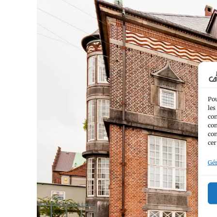
Pou
les
con
com
con
cer
Gér