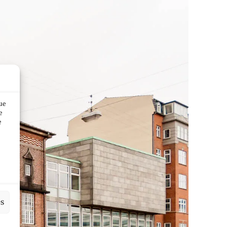
ue
e
e
es