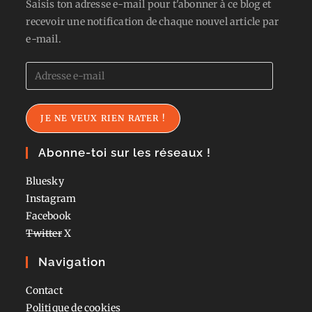
Saisis ton adresse e-mail pour t'abonner à ce blog et
recevoir une notification de chaque nouvel article par
e-mail.
Adresse
e-
mail
JE NE VEUX RIEN RATER !
Abonne-toi sur les réseaux !
Bluesky
Instagram
Facebook
Twitter
X
Navigation
Contact
Politique de cookies