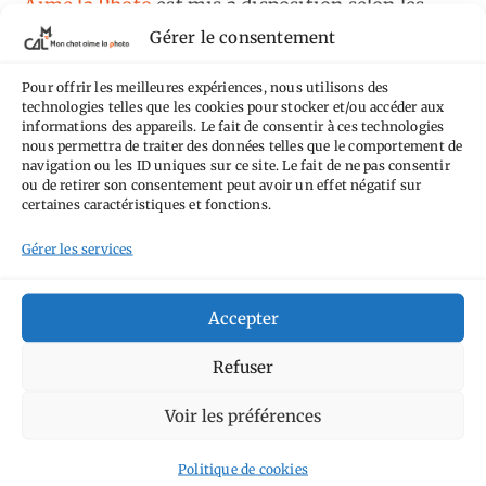
Aime la Photo
est mis à disposition selon les
Gérer le consentement
termes de la
licence Creative Commons
Attribution - Pas d'Utilisation Commerciale -
Pour offrir les meilleures expériences, nous utilisons des
Pas de Modification 4.0 International
.
technologies telles que les cookies pour stocker et/ou accéder aux
informations des appareils. Le fait de consentir à ces technologies
Fondé(e) sur une œuvre de
https://mcalp.fr
.
nous permettra de traiter des données telles que le comportement de
navigation ou les ID uniques sur ce site. Le fait de ne pas consentir
ou de retirer son consentement peut avoir un effet négatif sur
certaines caractéristiques et fonctions.
Gérer les services
Tags
Accepter
Aimez-vous bordel
Allemagne
Ailleurs
Andorre
Refuser
Anti tourisme
Chat
Bar
Belgique
Burger
perché
Circuit
Danemark
Voir les préférences
Espagne
Feria
GT
Japon
Journées
Academy
Hauts-de-France
Hébergement
Politique de cookies