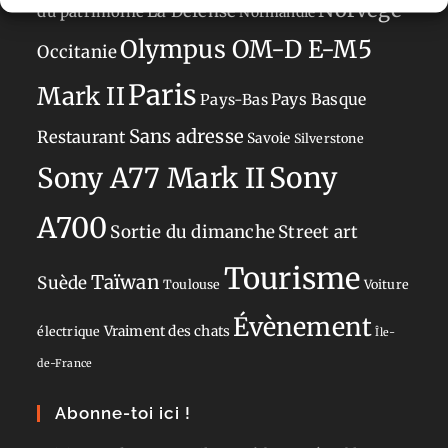
Norvège
La Défense
du patrimoine
Normandie
Olympus OM-D E-M5
Occitanie
Paris
Mark II
Pays-Bas
Pays Basque
Sans adresse
Restaurant
Savoie
Silverstone
Sony
Sony A77 Mark II
A700
Sortie du dimanche
Street art
Tourisme
Taïwan
Suède
Toulouse
Voiture
Évènement
Vraiment des chats
électrique
Île-
de-France
Abonne-toi ici !