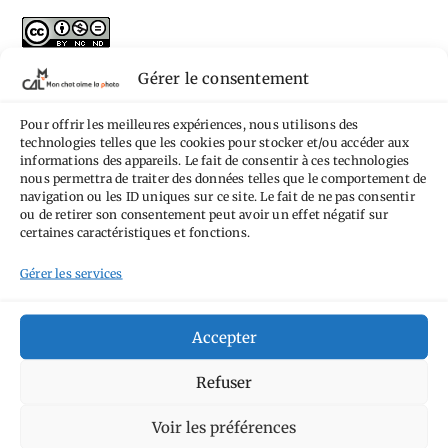
L'ensemble des photographies
de
Mon Chat
Gérer le consentement
Aime la Photo
est mis à disposition selon les
termes de la
licence Creative Commons
Pour offrir les meilleures expériences, nous utilisons des
technologies telles que les cookies pour stocker et/ou accéder aux
Attribution - Pas d'Utilisation Commerciale -
informations des appareils. Le fait de consentir à ces technologies
nous permettra de traiter des données telles que le comportement de
Pas de Modification 4.0 International
.
navigation ou les ID uniques sur ce site. Le fait de ne pas consentir
Fondé(e) sur une œuvre de
https://mcalp.fr
.
ou de retirer son consentement peut avoir un effet négatif sur
certaines caractéristiques et fonctions.
Gérer les services
Accepter
Tags
Refuser
Aimez-vous bordel
Allemagne
Ailleurs
Andorre
Voir les préférences
Anti tourisme
Chat
Bar
Belgique
Burger