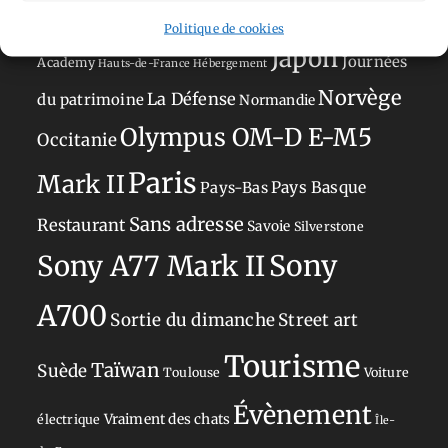
perché
Circuit
Danemark
Espagne
Feria
GT
Politique de cookies
Japon
Journées
Academy
Hauts-de-France
Hébergement
Norvège
La Défense
du patrimoine
Normandie
Olympus OM-D E-M5
Occitanie
Paris
Mark II
Pays-Bas
Pays Basque
Sans adresse
Restaurant
Savoie
Silverstone
Sony
Sony A77 Mark II
A700
Sortie du dimanche
Street art
Tourisme
Taïwan
Suède
Toulouse
Voiture
Évènement
Vraiment des chats
électrique
Île-