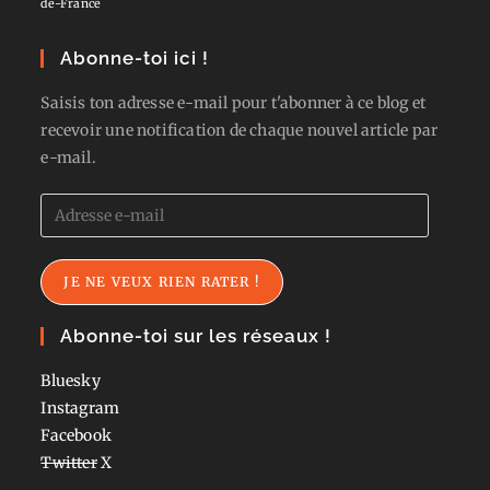
de-France
Abonne-toi ici !
Saisis ton adresse e-mail pour t'abonner à ce blog et
recevoir une notification de chaque nouvel article par
e-mail.
Adresse
e-
mail
JE NE VEUX RIEN RATER !
Abonne-toi sur les réseaux !
Bluesky
Instagram
Facebook
Twitter
X