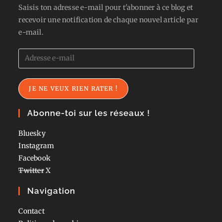
Saisis ton adresse e-mail pour t'abonner à ce blog et
recevoir une notification de chaque nouvel article par
e-mail.
Adresse
e-
mail
JE NE VEUX RIEN RATER !
Abonne-toi sur les réseaux !
Bluesky
Instagram
Facebook
Twitter
X
Navigation
Contact