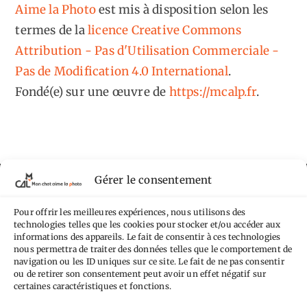
Aime la Photo
est mis à disposition selon les
termes de la
licence Creative Commons
Attribution - Pas d'Utilisation Commerciale -
Pas de Modification 4.0 International
.
Fondé(e) sur une œuvre de
https://mcalp.fr
.
Gérer le consentement
Tags
Pour offrir les meilleures expériences, nous utilisons des
Aimez-vous bordel
Allemagne
Ailleurs
Andorre
technologies telles que les cookies pour stocker et/ou accéder aux
informations des appareils. Le fait de consentir à ces technologies
Anti tourisme
Chat
Bar
Belgique
Burger
nous permettra de traiter des données telles que le comportement de
navigation ou les ID uniques sur ce site. Le fait de ne pas consentir
perché
Circuit
Danemark
Espagne
Feria
GT
ou de retirer son consentement peut avoir un effet négatif sur
certaines caractéristiques et fonctions.
Japon
Journées
Academy
Hauts-de-France
Hébergement