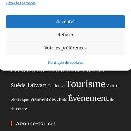
Gérer les services
Norvège
La Défense
du patrimoine
Normandie
Olympus OM-D E-M5
Occitanie
Accepter
Paris
Mark II
Pays-Bas
Pays Basque
Refuser
Sans adresse
Restaurant
Savoie
Silverstone
Voir les préférences
Sony
Sony A77 Mark II
Politique de cookies
A700
Sortie du dimanche
Street art
Tourisme
Taïwan
Suède
Toulouse
Voiture
Évènement
Vraiment des chats
électrique
Île-
de-France
Abonne-toi ici !