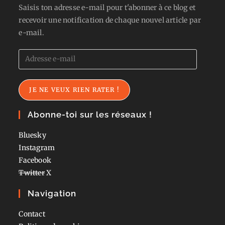
Saisis ton adresse e-mail pour t'abonner à ce blog et
recevoir une notification de chaque nouvel article par
e-mail.
Adresse
e-
mail
JE NE VEUX RIEN RATER !
Abonne-toi sur les réseaux !
Bluesky
Instagram
Facebook
Twitter
X
Navigation
Contact