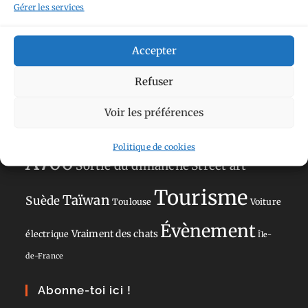
Gérer les services
Norvège
La Défense
du patrimoine
Normandie
Olympus OM-D E-M5
Occitanie
Accepter
Paris
Mark II
Pays-Bas
Pays Basque
Refuser
Sans adresse
Restaurant
Savoie
Silverstone
Voir les préférences
Sony
Sony A77 Mark II
Politique de cookies
A700
Sortie du dimanche
Street art
Tourisme
Taïwan
Suède
Toulouse
Voiture
Évènement
Vraiment des chats
électrique
Île-
de-France
Abonne-toi ici !