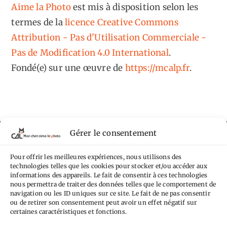
Aime la Photo
est mis à disposition selon les
termes de la
licence Creative Commons
Attribution - Pas d'Utilisation Commerciale -
Pas de Modification 4.0 International
.
Fondé(e) sur une œuvre de
https://mcalp.fr
.
Gérer le consentement
Tags
Pour offrir les meilleures expériences, nous utilisons des
Aimez-vous bordel
Allemagne
Ailleurs
Andorre
technologies telles que les cookies pour stocker et/ou accéder aux
informations des appareils. Le fait de consentir à ces technologies
Anti tourisme
Chat
Bar
Belgique
Burger
nous permettra de traiter des données telles que le comportement de
navigation ou les ID uniques sur ce site. Le fait de ne pas consentir
perché
Circuit
Danemark
Espagne
Feria
GT
ou de retirer son consentement peut avoir un effet négatif sur
certaines caractéristiques et fonctions.
Japon
Journées
Academy
Hauts-de-France
Hébergement