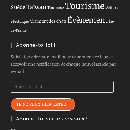
Tourisme
Taïwan
Suède
Toulouse
Voiture
Évènement
Vraiment des chats
électrique
Île-
de-France
Abonne-toi ici !
Saisis ton adresse e-mail pour t'abonner à ce blog et
recevoir une notification de chaque nouvel article par
e-mail.
Adresse
e-
mail
JE NE VEUX RIEN RATER !
Abonne-toi sur les réseaux !