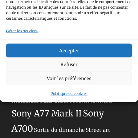
nous permettra de traiter des données telles que le comportement de
Tags
navigation ou les ID uniques sur ce site. Le fait de ne pas consentir
ou de retirer son consentement peut avoir un effet négatif sur
Aimez-vous bordel
Allemagne
Ailleurs
Andorre
certaines caractéristiques et fonctions.
Anti tourisme
Chat
Bar
Belgique
Burger
Gérer les services
perché
Circuit
Danemark
Espagne
Feria
GT
Japon
Accepter
Journées
Academy
Hauts-de-France
Hébergement
Norvège
La Défense
du patrimoine
Normandie
Refuser
Olympus OM-D E-M5
Occitanie
Voir les préférences
Paris
Mark II
Pays-Bas
Pays Basque
Politique de cookies
Sans adresse
Restaurant
Savoie
Silverstone
Sony
Sony A77 Mark II
A700
Sortie du dimanche
Street art