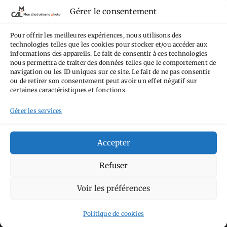
termes de la
licence Creative Commons
Gérer le consentement
Attribution - Pas d'Utilisation Commerciale -
Pour offrir les meilleures expériences, nous utilisons des
Pas de Modification 4.0 International
.
technologies telles que les cookies pour stocker et/ou accéder aux
Fondé(e) sur une œuvre de
https://mcalp.fr
.
informations des appareils. Le fait de consentir à ces technologies
nous permettra de traiter des données telles que le comportement de
navigation ou les ID uniques sur ce site. Le fait de ne pas consentir
ou de retirer son consentement peut avoir un effet négatif sur
certaines caractéristiques et fonctions.
Gérer les services
Tags
Accepter
Aimez-vous bordel
Allemagne
Ailleurs
Andorre
Anti tourisme
Chat
Refuser
Bar
Belgique
Burger
perché
Circuit
Danemark
Espagne
Feria
GT
Voir les préférences
Japon
Journées
Academy
Hauts-de-France
Hébergement
Politique de cookies
Norvège
La Défense
du patrimoine
Normandie