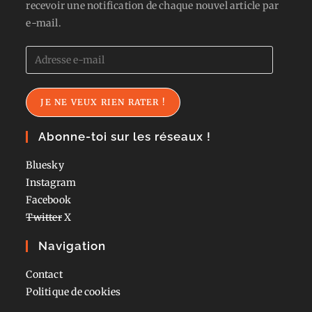
recevoir une notification de chaque nouvel article par
e-mail.
Adresse
e-
mail
JE NE VEUX RIEN RATER !
Abonne-toi sur les réseaux !
Bluesky
Instagram
Facebook
Twitter
X
Navigation
Contact
Politique de cookies