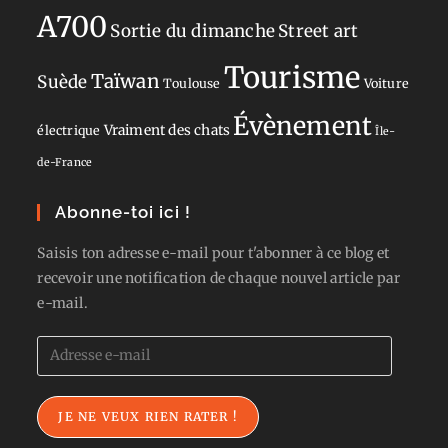
A700
Sortie du dimanche
Street art
Tourisme
Taïwan
Suède
Toulouse
Voiture
Évènement
Vraiment des chats
électrique
Île-
de-France
Abonne-toi ici !
Saisis ton adresse e-mail pour t'abonner à ce blog et
recevoir une notification de chaque nouvel article par
e-mail.
Adresse
e-
mail
JE NE VEUX RIEN RATER !