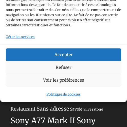
informations des appareils. Le fait de consentir à ces technologies
nous permettra de traiter des données telles que le comportement de
navigation ou les ID uniques sur ce site. Le fait de ne pas consentir
Tags
ou de retirer son consentement peut avoir un effet négatif sur
certaines caractéristiques et fonctions.
Aimez-vous bordel
Allemagne
Ailleurs
Andorre
Gérer les services
Anti tourisme
Chat
Bar
Belgique
Burger
perché
Circuit
Danemark
Espagne
Feria
GT
Accepter
Japon
Journées
Academy
Hauts-de-France
Hébergement
Refuser
Norvège
La Défense
du patrimoine
Normandie
Voir les préférences
Olympus OM-D E-M5
Occitanie
Politique de cookies
Paris
Mark II
Pays-Bas
Pays Basque
Sans adresse
Restaurant
Savoie
Silverstone
Sony
Sony A77 Mark II