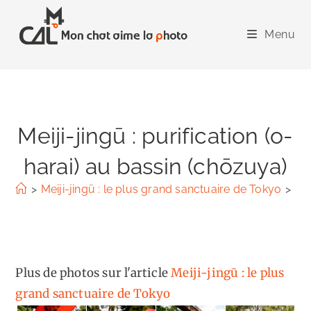
Skip
to
Menu
content
Meiji-jingū : purification (o-
harai) au bassin (chōzuya)
>
Meiji-jingū : le plus grand sanctuaire de Tokyo
>
Mei
Plus de photos sur l'article
Meiji-jingū : le plus
grand sanctuaire de Tokyo