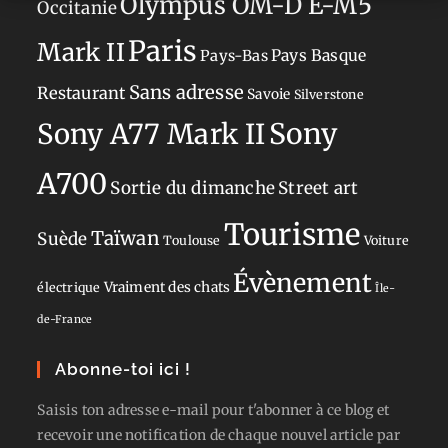
Olympus OM-D E-M5
Occitanie
Paris
Mark II
Pays-Bas
Pays Basque
Sans adresse
Restaurant
Savoie
Silverstone
Sony
Sony A77 Mark II
A700
Sortie du dimanche
Street art
Tourisme
Taïwan
Suède
Toulouse
Voiture
Évènement
Vraiment des chats
électrique
Île-
de-France
Abonne-toi ici !
Saisis ton adresse e-mail pour t'abonner à ce blog et
recevoir une notification de chaque nouvel article par