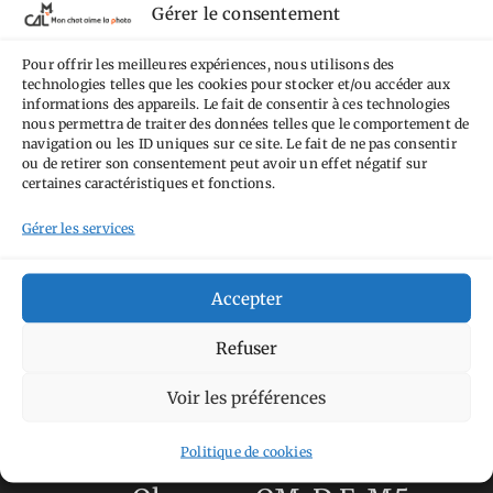
Gérer le consentement
Attribution - Pas d'Utilisation Commerciale -
Pas de Modification 4.0 International
.
Pour offrir les meilleures expériences, nous utilisons des
technologies telles que les cookies pour stocker et/ou accéder aux
Fondé(e) sur une œuvre de
https://mcalp.fr
.
informations des appareils. Le fait de consentir à ces technologies
nous permettra de traiter des données telles que le comportement de
navigation ou les ID uniques sur ce site. Le fait de ne pas consentir
ou de retirer son consentement peut avoir un effet négatif sur
certaines caractéristiques et fonctions.
Gérer les services
Tags
Aimez-vous bordel
Allemagne
Ailleurs
Accepter
Andorre
Anti tourisme
Chat
Bar
Belgique
Burger
Refuser
perché
Circuit
Danemark
Espagne
Feria
GT
Voir les préférences
Japon
Journées
Academy
Hauts-de-France
Hébergement
Norvège
Politique de cookies
La Défense
du patrimoine
Normandie