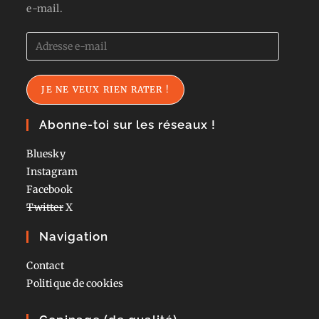
e-mail.
Adresse
e-
mail
JE NE VEUX RIEN RATER !
Abonne-toi sur les réseaux !
Bluesky
Instagram
Facebook
Twitter
X
Navigation
Contact
Politique de cookies