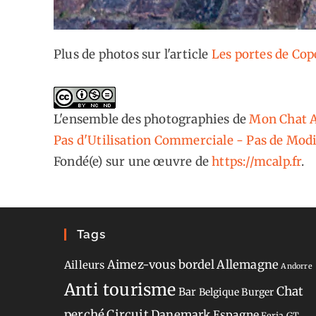
Plus de photos sur l'article
Les portes de Co
L'ensemble des photographies
de
Mon Chat A
Pas d'Utilisation Commerciale - Pas de Modi
Fondé(e) sur une œuvre de
https://mcalp.fr
.
Tags
Aimez-vous bordel
Allemagne
Ailleurs
Andorre
Anti tourisme
Chat
Bar
Belgique
Burger
perché
Circuit
Danemark
Espagne
Feria
GT