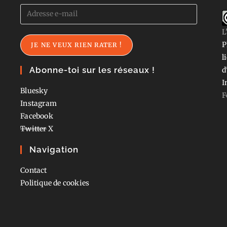
Adresse
e-
L
mail
P
JE NE VEUX RIEN RATER !
l
Abonne-toi sur les réseaux !
d
I
Bluesky
F
Instagram
Facebook
Twitter
X
Navigation
Contact
Politique de cookies