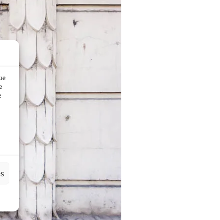
ue
e
e
es