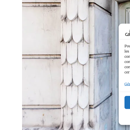
Pou
les
con
com
con
cer
Gér