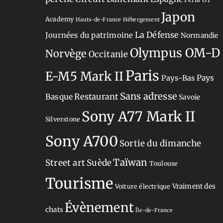
Japon
Academy
Hauts-de-France
Hébergement
La Défense
Journées du patrimoine
Normandie
Olympus OM-D
Norvège
Occitanie
Paris
E-M5 Mark II
Pays-Bas
Pays
Sans adresse
Restaurant
Basque
Savoie
Sony A77 Mark II
Silverstone
Sony A700
Sortie du dimanche
Taïwan
Street art
Suède
Toulouse
Tourisme
Vraiment des
Voiture électrique
Évènement
chats
Île-de-France