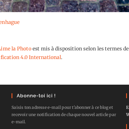
penhague
ime la Photo
est mis à disposition selon les termes de
fication 4.0 International
.
Abonne-toi ici !
Saisis ton adresse e-mail pour t'abonner à ce blog et
E
recevoir une notification de chaque nouvel article par
W
e-mail.