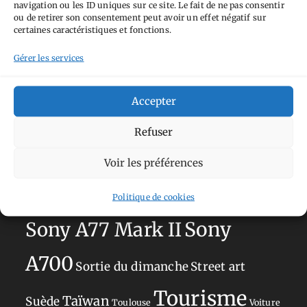
navigation ou les ID uniques sur ce site. Le fait de ne pas consentir
Aimez-vous bordel
Allemagne
Ailleurs
Andorre
ou de retirer son consentement peut avoir un effet négatif sur
certaines caractéristiques et fonctions.
Anti tourisme
Chat
Bar
Belgique
Burger
Gérer les services
perché
Circuit
Danemark
Espagne
Feria
GT
Japon
Journées
Academy
Hauts-de-France
Hébergement
Accepter
Norvège
La Défense
du patrimoine
Normandie
Refuser
Olympus OM-D E-M5
Occitanie
Voir les préférences
Paris
Mark II
Pays-Bas
Pays Basque
Politique de cookies
Sans adresse
Restaurant
Savoie
Silverstone
Sony
Sony A77 Mark II
A700
Sortie du dimanche
Street art
Tourisme
Taïwan
Suède
Toulouse
Voiture