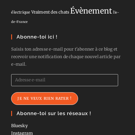
Évènement
Vraiment des chats
électrique
Île-
de-France
Abonne-toi ici !
Saisis ton adresse e-mail pour t'abonner à ce blog et
recevoir une notification de chaque nouvel article par
e-mail.
Adresse
e-
mail
JE NE VEUX RIEN RATER !
Abonne-toi sur les réseaux !
Bluesky
Instagram