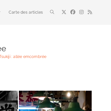
Carte des articles
Toggle
website
ée
sukiji : allée emcombrée
search