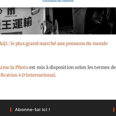
iji : le plus grand marché aux poissons du monde
ime la Photo
est mis à disposition selon les termes de
fication 4.0 International
.
Abonne-toi ici !