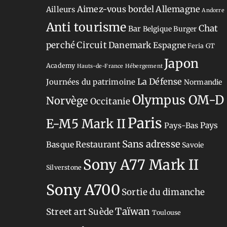
Aimez-vous bordel
Allemagne
Ailleurs
Andorre
Anti tourisme
Chat
Bar
Belgique
Burger
perché
Circuit
Danemark
Espagne
Feria
GT
Japon
Academy
Hauts-de-France
Hébergement
La Défense
Journées du patrimoine
Normandie
Olympus OM-D
Norvège
Occitanie
Paris
E-M5 Mark II
Pays-Bas
Pays
Sans adresse
Restaurant
Basque
Savoie
Sony A77 Mark II
Silverstone
Sony A700
Sortie du dimanche
Taïwan
Street art
Suède
Toulouse