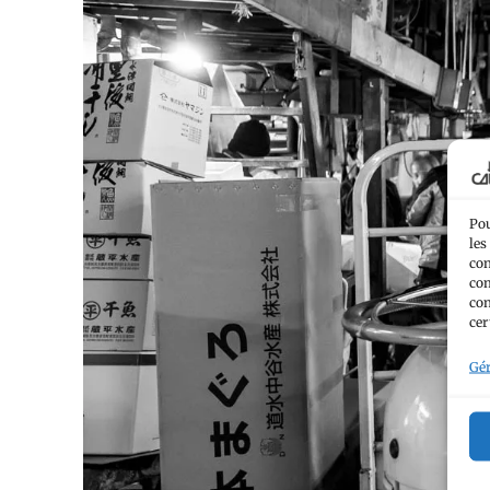
Pou
les
con
com
con
cer
Gér