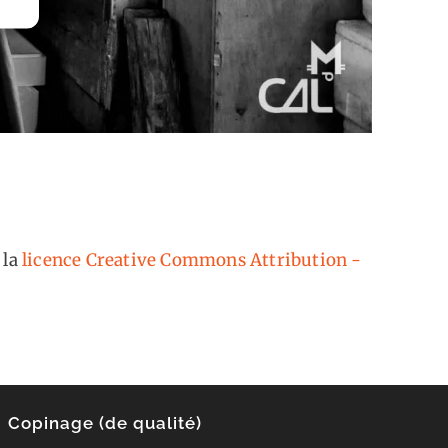
 la
licence Creative Commons Attribution -
Copinage (de qualité)