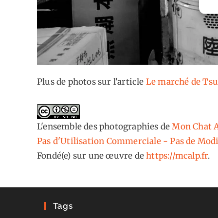
Plus de photos sur l'article
Le marché de Tsuk
L'ensemble des photographies
de
Mon Chat A
Pas d'Utilisation Commerciale - Pas de Modi
Fondé(e) sur une œuvre de
https://mcalp.fr
.
Tags