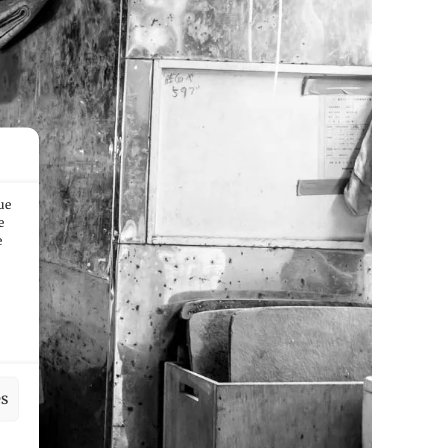
ue
e
e
es