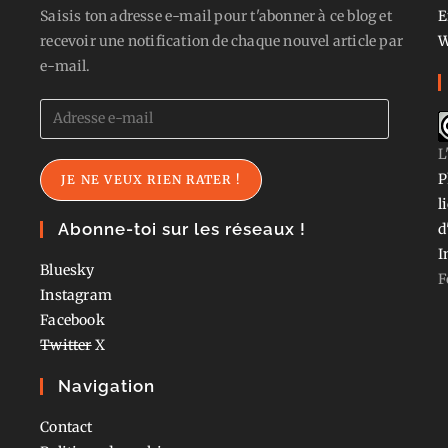
Saisis ton adresse e-mail pour t'abonner à ce blog et
E
recevoir une notification de chaque nouvel article par
W
e-mail.
Adresse
e-
L
mail
P
JE NE VEUX RIEN RATER !
l
Abonne-toi sur les réseaux !
d
I
Bluesky
F
Instagram
Facebook
Twitter
X
Navigation
Contact