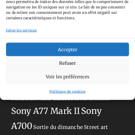
nous permettra de traiter des données telles que le comportement de
Tags
navigation ou les ID uniques sur ce site. Le fait de ne pas consentir
ou de retirer son consentement peut avoir un effet négatif sur
Aimez-vous bordel
Allemagne
Ailleurs
Andorre
certaines caractéristiques et fonctions.
Anti tourisme
Chat
Bar
Belgique
Burger
Gérer les services
perché
Circuit
Danemark
Espagne
Feria
GT
Japon
Accepter
Journées
Academy
Hauts-de-France
Hébergement
Norvège
La Défense
du patrimoine
Normandie
Refuser
Olympus OM-D E-M5
Occitanie
Voir les préférences
Paris
Mark II
Pays-Bas
Pays Basque
Politique de cookies
Sans adresse
Restaurant
Savoie
Silverstone
Sony
Sony A77 Mark II
A700
Sortie du dimanche
Street art