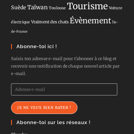
Tourisme
Taïwan
Suède
Toulouse
Voiture
Évènement
Vraiment des chats
électrique
Île-
de-France
Abonne-toi ici !
Saisis ton adresse e-mail pour t'abonner à ce blog et
recevoir une notification de chaque nouvel article par
e-mail.
Adresse
e-
mail
JE NE VEUX RIEN RATER !
Abonne-toi sur les réseaux !