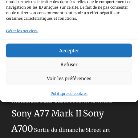
nous permettra de traiter des données telles que le comportement de
Tags
navigation ou les ID uniques sur ce site. Le fait de ne pas consentir
ou de retirer son consentement peut avoir un effet négatif sur
Aimez-vous bordel
Allemagne
Ailleurs
Andorre
certaines caractéristiques et fonctions.
Anti tourisme
Chat
Bar
Belgique
Burger
Gérer les services
perché
Circuit
Danemark
Espagne
Feria
GT
Japon
Accepter
Journées
Academy
Hauts-de-France
Hébergement
Norvège
La Défense
du patrimoine
Normandie
Refuser
Olympus OM-D E-M5
Occitanie
Voir les préférences
Paris
Mark II
Pays-Bas
Pays Basque
Politique de cookies
Sans adresse
Restaurant
Savoie
Silverstone
Sony
Sony A77 Mark II
A700
Sortie du dimanche
Street art