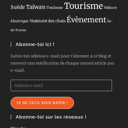
Tourisme
Taïwan
Suède
Toulouse
Voiture
Évènement
Vraiment des chats
électrique
Île-
de-France
Abonne-toi ici !
Saisis ton adresse e-mail pour t'abonner à ce blog et
recevoir une notification de chaque nouvel article par
e-mail.
Adresse
e-
mail
JE NE VEUX RIEN RATER !
Abonne-toi sur les réseaux !