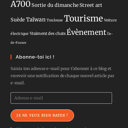
A700
Sortie du dimanche
Street art
Tourisme
Taïwan
Suède
Toulouse
Voiture
Évènement
Vraiment des chats
électrique
Île-
de-France
Abonne-toi ici !
Saisis ton adresse e-mail pour t'abonner à ce blog et
recevoir une notification de chaque nouvel article par
e-mail.
Adresse
e-
mail
JE NE VEUX RIEN RATER !