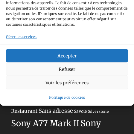
informations des appareils. Le fait de consentir à ces technologies
nous permettra de traiter des données telles que le comportement de
navigation ou les ID uniques sur ce site. Le fait de ne pas consentir
Tags
ou de retirer son consentement peut avoir un effet négatif sur
certaines caractéristiques et fonctions.
Aimez-vous bordel
Allemagne
Ailleurs
Andorre
Gérer les services
Anti tourisme
Chat
Bar
Belgique
Burger
perché
Circuit
Danemark
Espagne
Feria
GT
Accepter
Japon
Journées
Academy
Hauts-de-France
Hébergement
Refuser
Norvège
La Défense
du patrimoine
Normandie
Voir les préférences
Olympus OM-D E-M5
Occitanie
Paris
Mark II
Politique de cookies
Pays-Bas
Pays Basque
Sans adresse
Restaurant
Savoie
Silverstone
Sony
Sony A77 Mark II