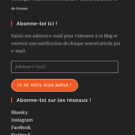
de-France
Abonne-toi ici !
Saisis ton adresse e-mail pour t'abonner à ce blog et
recevoir une notification de chaque nouvel article par
e-mail.
Adresse
e-
mail
JE NE VEUX RIEN RATER !
Abonne-toi sur les réseaux !
Bluesky
Instagram
Facebook
Twitter
X