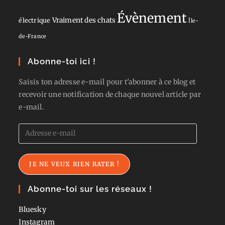
Évènement
Vraiment des chats
électrique
Île-
de-France
Abonne-toi ici !
Saisis ton adresse e-mail pour t'abonner à ce blog et
recevoir une notification de chaque nouvel article par
e-mail.
Adresse
e-
mail
JE NE VEUX RIEN RATER !
Abonne-toi sur les réseaux !
Bluesky
Instagram