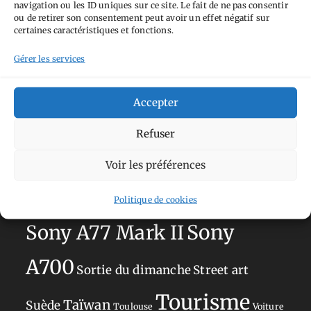
navigation ou les ID uniques sur ce site. Le fait de ne pas consentir
Aimez-vous bordel
Allemagne
Ailleurs
Andorre
ou de retirer son consentement peut avoir un effet négatif sur
certaines caractéristiques et fonctions.
Anti tourisme
Chat
Bar
Belgique
Burger
Gérer les services
perché
Circuit
Danemark
Espagne
Feria
GT
Japon
Journées
Academy
Hauts-de-France
Hébergement
Accepter
Norvège
La Défense
du patrimoine
Normandie
Refuser
Olympus OM-D E-M5
Occitanie
Voir les préférences
Paris
Mark II
Pays-Bas
Pays Basque
Politique de cookies
Sans adresse
Restaurant
Savoie
Silverstone
Sony
Sony A77 Mark II
A700
Sortie du dimanche
Street art
Tourisme
Taïwan
Suède
Toulouse
Voiture