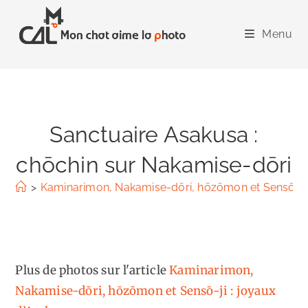
Skip
to
Menu
content
Sanctuaire Asakusa :
chōchin sur Nakamise-dōri
>
Kaminarimon, Nakamise-dōri, hōzōmon et Sensō-ji 
Plus de photos sur l'article
Kaminarimon,
Nakamise-dōri, hōzōmon et Sensō-ji : joyaux