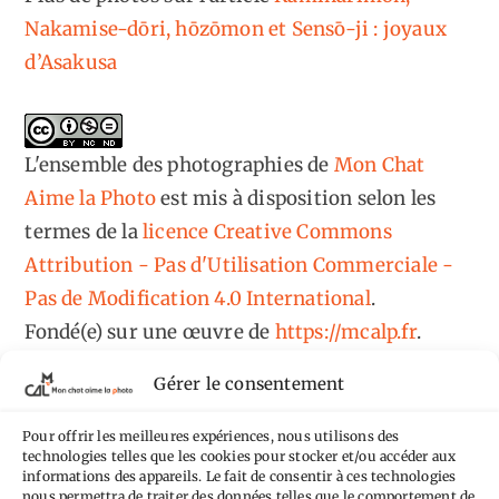
Nakamise-dōri, hōzōmon et Sensō-ji : joyaux
d’Asakusa
L'ensemble des photographies
de
Mon Chat
Aime la Photo
est mis à disposition selon les
termes de la
licence Creative Commons
Attribution - Pas d'Utilisation Commerciale -
Pas de Modification 4.0 International
.
Fondé(e) sur une œuvre de
https://mcalp.fr
.
Gérer le consentement
Pour offrir les meilleures expériences, nous utilisons des
technologies telles que les cookies pour stocker et/ou accéder aux
informations des appareils. Le fait de consentir à ces technologies
Tags
nous permettra de traiter des données telles que le comportement de