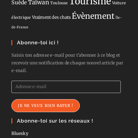
Tourisme
Taïwan
Suède
Toulouse
Voiture
Évènement
Vraiment des chats
électrique
Île-
de-France
Abonne-toi ici !
Saisis ton adresse e-mail pour t'abonner à ce blog et
recevoir une notification de chaque nouvel article par
e-mail.
Adresse
e-
mail
JE NE VEUX RIEN RATER !
Abonne-toi sur les réseaux !
Bluesky