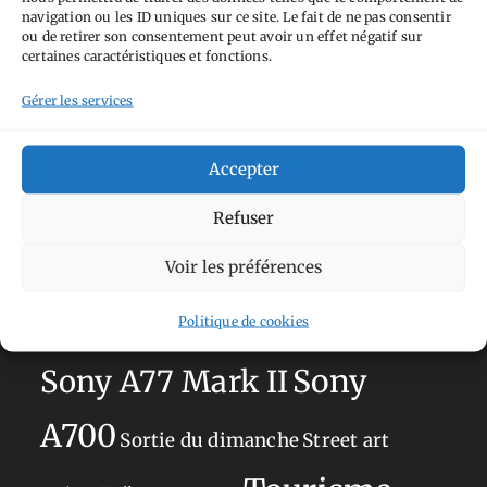
navigation ou les ID uniques sur ce site. Le fait de ne pas consentir
ou de retirer son consentement peut avoir un effet négatif sur
Aimez-vous bordel
Allemagne
Ailleurs
Andorre
certaines caractéristiques et fonctions.
Anti tourisme
Chat
Bar
Belgique
Burger
Gérer les services
perché
Circuit
Danemark
Espagne
Feria
GT
Japon
Journées
Academy
Hauts-de-France
Hébergement
Accepter
Norvège
La Défense
du patrimoine
Normandie
Refuser
Olympus OM-D E-M5
Occitanie
Voir les préférences
Paris
Mark II
Pays-Bas
Pays Basque
Politique de cookies
Sans adresse
Restaurant
Savoie
Silverstone
Sony
Sony A77 Mark II
A700
Sortie du dimanche
Street art