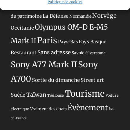
Politique de cookies
Japon
Journées
Academy
Hauts-de-France
Hébergement
Norvège
La Défense
du patrimoine
Normandie
Olympus OM-D E-M5
Occitanie
Paris
Mark II
Pays-Bas
Pays Basque
Sans adresse
Restaurant
Savoie
Silverstone
Sony
Sony A77 Mark II
A700
Sortie du dimanche
Street art
Tourisme
Taïwan
Suède
Toulouse
Voiture
Évènement
Vraiment des chats
électrique
Île-
de-France