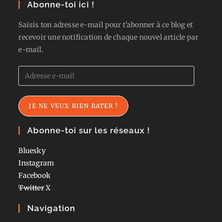
Abonne-toi ici !
Saisis ton adresse e-mail pour t'abonner à ce blog et
recevoir une notification de chaque nouvel article par
e-mail.
Adresse
e-
mail
JE NE VEUX RIEN RATER !
Abonne-toi sur les réseaux !
Bluesky
Instagram
Facebook
Twitter
X
Navigation