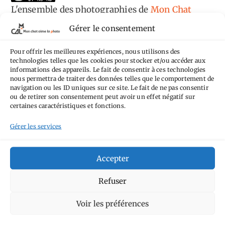
L'ensemble des photographies
de
Mon Chat
Aime la Photo
est mis à disposition selon les
Gérer le consentement
termes de la
licence Creative Commons
Pour offrir les meilleures expériences, nous utilisons des
Attribution - Pas d'Utilisation Commerciale -
technologies telles que les cookies pour stocker et/ou accéder aux
Pas de Modification 4.0 International
.
informations des appareils. Le fait de consentir à ces technologies
nous permettra de traiter des données telles que le comportement de
Fondé(e) sur une œuvre de
https://mcalp.fr
.
navigation ou les ID uniques sur ce site. Le fait de ne pas consentir
ou de retirer son consentement peut avoir un effet négatif sur
certaines caractéristiques et fonctions.
Gérer les services
Tags
Accepter
Aimez-vous bordel
Allemagne
Ailleurs
Refuser
Andorre
Anti tourisme
Chat
Bar
Belgique
Burger
Voir les préférences
perché
Circuit
Danemark
Espagne
Feria
GT