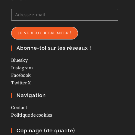
Adresse
e-
mail
JE NE VEUX RIEN RATER !
Abonne-toi sur les réseaux !
Bluesky
Instagram
Facebook
Twitter
X
Navigation
Contact
Politique de cookies
Copinage (de qualité)