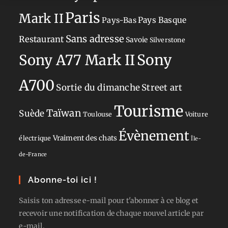
Paris
Mark II
Pays-Bas
Pays Basque
Sans adresse
Restaurant
Savoie
Silverstone
Sony
Sony A77 Mark II
A700
Sortie du dimanche
Street art
Tourisme
Taïwan
Suède
Toulouse
Voiture
Évènement
Vraiment des chats
électrique
Île-
de-France
Abonne-toi ici !
Saisis ton adresse e-mail pour t'abonner à ce blog et
recevoir une notification de chaque nouvel article par
e-mail.