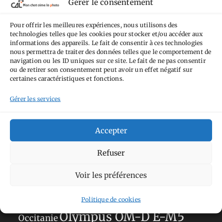
Gérer le consentement
Attribution - Pas d'Utilisation Commerciale -
Pas de Modification 4.0 International
.
Pour offrir les meilleures expériences, nous utilisons des
Fondé(e) sur une œuvre de
https://mcalp.fr
.
technologies telles que les cookies pour stocker et/ou accéder aux
informations des appareils. Le fait de consentir à ces technologies
nous permettra de traiter des données telles que le comportement de
navigation ou les ID uniques sur ce site. Le fait de ne pas consentir
ou de retirer son consentement peut avoir un effet négatif sur
certaines caractéristiques et fonctions.
Gérer les services
Tags
Aimez-vous bordel
Allemagne
Ailleurs
Andorre
Accepter
Anti tourisme
Chat
Bar
Belgique
Burger
Refuser
perché
Circuit
Danemark
Espagne
Feria
GT
Voir les préférences
Japon
Journées
Academy
Hauts-de-France
Hébergement
Norvège
La Défense
du patrimoine
Normandie
Politique de cookies
Olympus OM-D E-M5
Occitanie