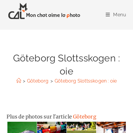
Skip
to
Menu
content
Göteborg Slottsskogen :
oie
>
Göteborg
>
Göteborg Slottsskogen : oie
Plus de photos sur l'article
Göteborg