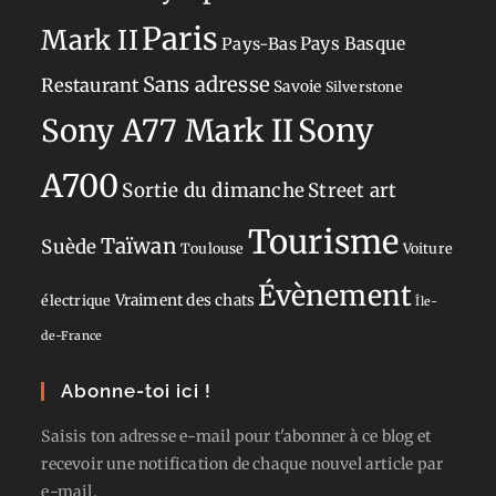
Paris
Mark II
Pays-Bas
Pays Basque
Sans adresse
Restaurant
Savoie
Silverstone
Sony
Sony A77 Mark II
A700
Sortie du dimanche
Street art
Tourisme
Taïwan
Suède
Toulouse
Voiture
Évènement
Vraiment des chats
électrique
Île-
de-France
Abonne-toi ici !
Saisis ton adresse e-mail pour t'abonner à ce blog et
recevoir une notification de chaque nouvel article par
e-mail.