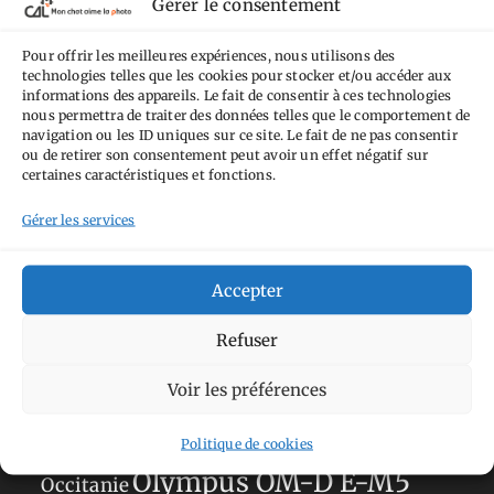
Gérer le consentement
Attribution - Pas d'Utilisation Commerciale -
Pas de Modification 4.0 International
.
Pour offrir les meilleures expériences, nous utilisons des
Fondé(e) sur une œuvre de
https://mcalp.fr
.
technologies telles que les cookies pour stocker et/ou accéder aux
informations des appareils. Le fait de consentir à ces technologies
nous permettra de traiter des données telles que le comportement de
navigation ou les ID uniques sur ce site. Le fait de ne pas consentir
ou de retirer son consentement peut avoir un effet négatif sur
certaines caractéristiques et fonctions.
Gérer les services
Tags
Aimez-vous bordel
Allemagne
Ailleurs
Andorre
Accepter
Anti tourisme
Chat
Bar
Belgique
Burger
Refuser
perché
Circuit
Danemark
Espagne
Feria
GT
Voir les préférences
Japon
Journées
Academy
Hauts-de-France
Hébergement
Norvège
La Défense
du patrimoine
Normandie
Politique de cookies
Olympus OM-D E-M5
Occitanie