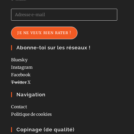
Adresse
e-
mail
JE NE VEUX RIEN RATER !
Abonne-toi sur les réseaux !
Bluesky
Instagram
Facebook
Twitter
X
Navigation
Contact
Politique de cookies
Copinage (de qualité)