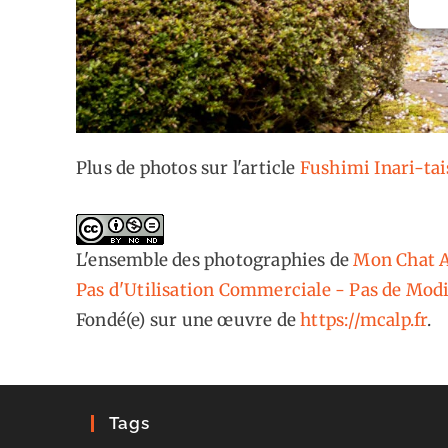
Plus de photos sur l'article
Fushimi Inari-tai
L'ensemble des photographies
de
Mon Chat A
Pas d'Utilisation Commerciale - Pas de Modi
Fondé(e) sur une œuvre de
https://mcalp.fr
.
Tags