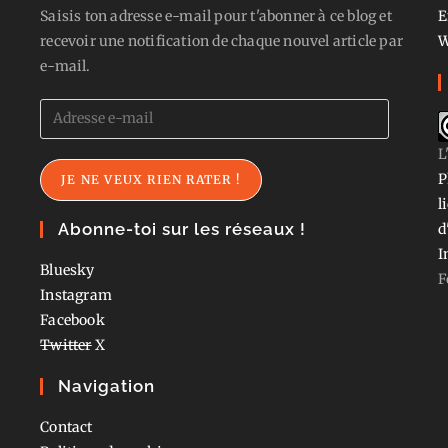
Saisis ton adresse e-mail pour t'abonner à ce blog et
E
recevoir une notification de chaque nouvel article par
W
e-mail.
Adresse
e-
L
mail
P
JE NE VEUX RIEN RATER !
l
Abonne-toi sur les réseaux !
d
I
Bluesky
F
Instagram
Facebook
Twitter
X
Navigation
Contact