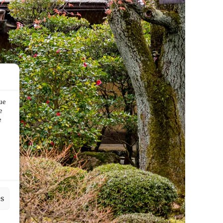
ue
e
e
es