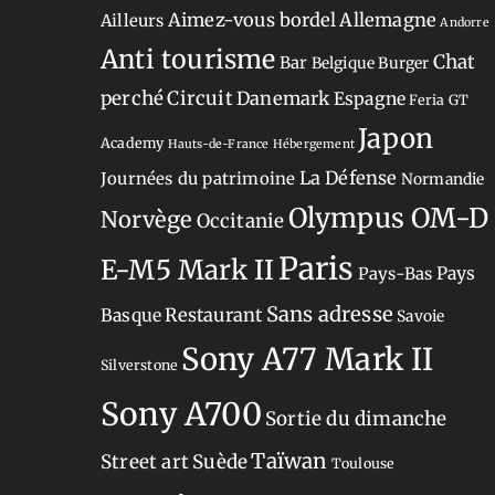
Aimez-vous bordel
Allemagne
Ailleurs
Andorre
Anti tourisme
Chat
Bar
Belgique
Burger
perché
Circuit
Danemark
Espagne
Feria
GT
Japon
Academy
Hauts-de-France
Hébergement
La Défense
Journées du patrimoine
Normandie
Olympus OM-D
Norvège
Occitanie
Paris
E-M5 Mark II
Pays-Bas
Pays
Sans adresse
Restaurant
Basque
Savoie
Sony A77 Mark II
Silverstone
Sony A700
Sortie du dimanche
Taïwan
Street art
Suède
Toulouse