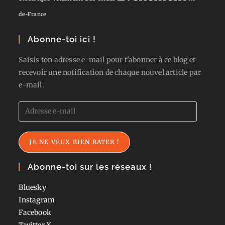
de-France
Abonne-toi ici !
Saisis ton adresse e-mail pour t'abonner à ce blog et
recevoir une notification de chaque nouvel article par
e-mail.
Adresse
e-
mail
JE NE VEUX RIEN RATER !
Abonne-toi sur les réseaux !
Bluesky
Instagram
Facebook
Twitter
X