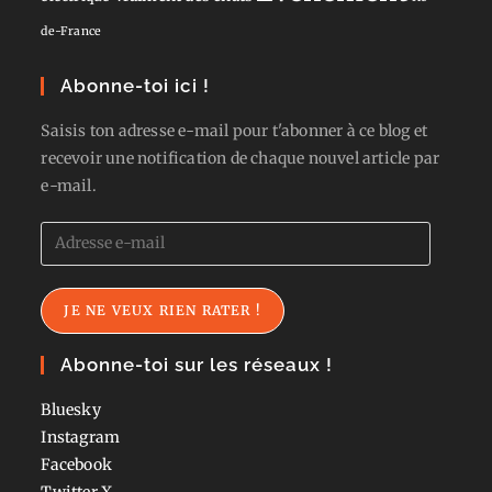
de-France
Abonne-toi ici !
Saisis ton adresse e-mail pour t'abonner à ce blog et
recevoir une notification de chaque nouvel article par
e-mail.
Adresse
e-
mail
JE NE VEUX RIEN RATER !
Abonne-toi sur les réseaux !
Bluesky
Instagram
Facebook
Twitter
X