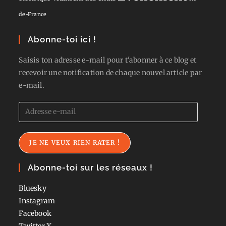
de-France
Abonne-toi ici !
Saisis ton adresse e-mail pour t'abonner à ce blog et
recevoir une notification de chaque nouvel article par
e-mail.
Adresse
e-
mail
JE NE VEUX RIEN RATER !
Abonne-toi sur les réseaux !
Bluesky
Instagram
Facebook
Twitter
X