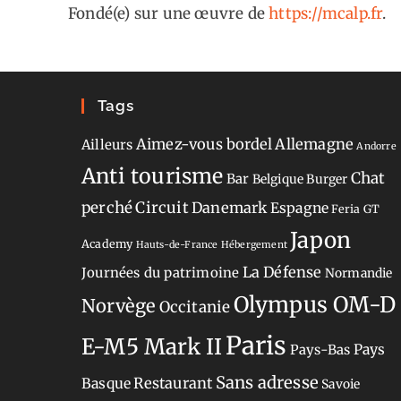
Fondé(e) sur une œuvre de
https://mcalp.fr
.
Tags
Aimez-vous bordel
Allemagne
Ailleurs
Andorre
Anti tourisme
Chat
Bar
Belgique
Burger
perché
Circuit
Danemark
Espagne
Feria
GT
Japon
Academy
Hauts-de-France
Hébergement
La Défense
Journées du patrimoine
Normandie
Olympus OM-D
Norvège
Occitanie
Paris
E-M5 Mark II
Pays-Bas
Pays
Sans adresse
Restaurant
Basque
Savoie