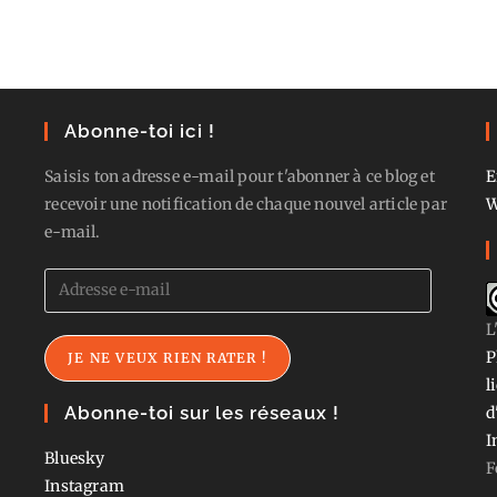
Abonne-toi ici !
Saisis ton adresse e-mail pour t'abonner à ce blog et
E
recevoir une notification de chaque nouvel article par
W
e-mail.
Adresse
e-
L
mail
P
JE NE VEUX RIEN RATER !
l
Abonne-toi sur les réseaux !
d
I
Bluesky
F
Instagram