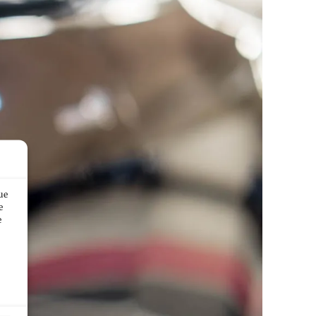
ue
e
e