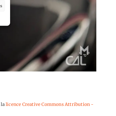
es
 la
licence Creative Commons Attribution -