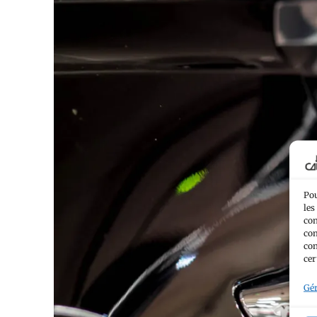
Pou
les
con
com
con
cer
Gér