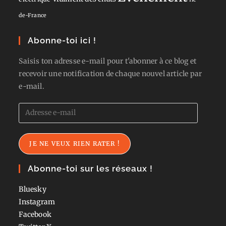
de-France
Abonne-toi ici !
Saisis ton adresse e-mail pour t'abonner à ce blog et
recevoir une notification de chaque nouvel article par
e-mail.
Adresse
e-
mail
JE NE VEUX RIEN RATER !
Abonne-toi sur les réseaux !
Bluesky
Instagram
Facebook