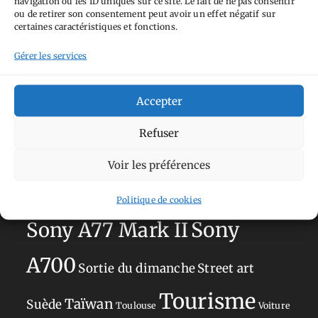
navigation ou les ID uniques sur ce site. Le fait de ne pas consentir
Aimez-vous bordel
Allemagne
Ailleurs
Andorre
ou de retirer son consentement peut avoir un effet négatif sur
certaines caractéristiques et fonctions.
Anti tourisme
Chat
Bar
Belgique
Burger
perché
Circuit
Danemark
Gérer les services
Espagne
Feria
GT
Japon
Journées
Academy
Hauts-de-France
Hébergement
Accepter
Norvège
La Défense
du patrimoine
Normandie
Refuser
Olympus OM-D E-M5
Occitanie
Voir les préférences
Paris
Mark II
Pays-Bas
Pays Basque
Sans adresse
Restaurant
Politique de cookies
Savoie
Silverstone
Sony
Sony A77 Mark II
A700
Sortie du dimanche
Street art
Tourisme
Taïwan
Suède
Toulouse
Voiture