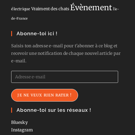
Évènement
Vraiment des chats
électrique
Île-
de-France
Abonne-toi ici !
Saisis ton adresse e-mail pour t'abonner à ce blog et
recevoir une notification de chaque nouvel article par
e-mail.
Adresse
e-
mail
JE NE VEUX RIEN RATER !
Abonne-toi sur les réseaux !
Bluesky
Instagram