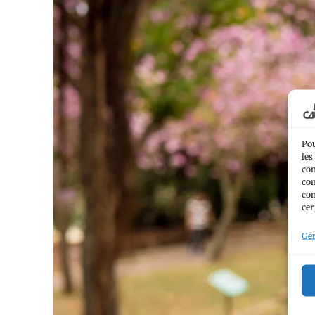
Pou
les
con
com
con
cer
Gér