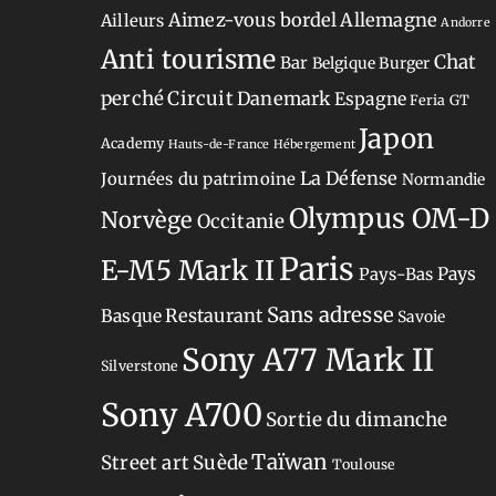
Aimez-vous bordel
Allemagne
Ailleurs
Andorre
Anti tourisme
Chat
Bar
Belgique
Burger
perché
Circuit
Danemark
Espagne
Feria
GT
Japon
Academy
Hauts-de-France
Hébergement
La Défense
Journées du patrimoine
Normandie
Olympus OM-D
Norvège
Occitanie
Paris
E-M5 Mark II
Pays-Bas
Pays
Sans adresse
Restaurant
Basque
Savoie
Sony A77 Mark II
Silverstone
Sony A700
Sortie du dimanche
Taïwan
Street art
Suède
Toulouse