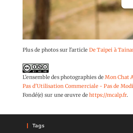
Plus de photos sur l'article
De Taipei à Taina
L'ensemble des photographies
de
Mon Chat A
Pas d'Utilisation Commerciale - Pas de Modi
Fondé(e) sur une œuvre de
https://mcalp.fr
.
Tags