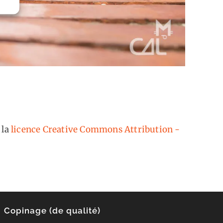
 la
licence Creative Commons Attribution -
Copinage (de qualité)