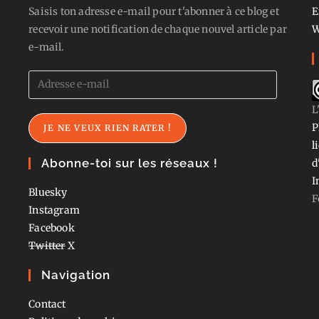
Saisis ton adresse e-mail pour t'abonner à ce blog et
E
recevoir une notification de chaque nouvel article par
W
e-mail.
Adresse
e-
L
mail
P
JE NE VEUX RIEN RATER !
l
Abonne-toi sur les réseaux !
d
I
Bluesky
F
Instagram
Facebook
Twitter
X
Navigation
Contact