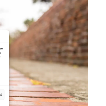
ue
e
e
es