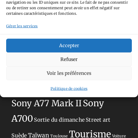
navigation ou les ID uniques sur ce site. Le fait de ne pas consentir
Aimez-vous bordel
Allemagne
Ailleurs
Andorre
ou de retirer son consentement peut avoir un effet négatif sur
certaines caractéristiques et fonctions.
Anti tourisme
Chat
Bar
Belgique
Burger
Gérer les services
perché
Circuit
Danemark
Espagne
Feria
GT
Japon
Journées
Academy
Hauts-de-France
Hébergement
Accepter
Norvège
La Défense
du patrimoine
Normandie
Refuser
Olympus OM-D E-M5
Occitanie
Voir les préférences
Paris
Mark II
Pays-Bas
Pays Basque
Politique de cookies
Sans adresse
Restaurant
Savoie
Silverstone
Sony
Sony A77 Mark II
A700
Sortie du dimanche
Street art
Tourisme
Taïwan
Suède
Toulouse
Voiture