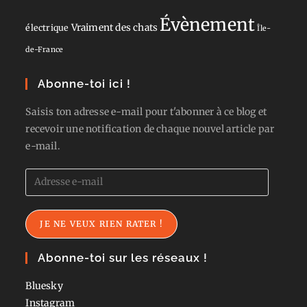
Évènement
Vraiment des chats
électrique
Île-
de-France
Abonne-toi ici !
Saisis ton adresse e-mail pour t'abonner à ce blog et
recevoir une notification de chaque nouvel article par
e-mail.
Adresse
e-
mail
JE NE VEUX RIEN RATER !
Abonne-toi sur les réseaux !
Bluesky
Instagram