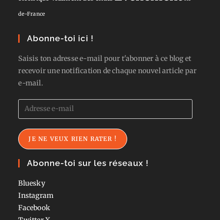
de-France
Abonne-toi ici !
Saisis ton adresse e-mail pour t'abonner à ce blog et
recevoir une notification de chaque nouvel article par
e-mail.
Adresse
e-
mail
JE NE VEUX RIEN RATER !
Abonne-toi sur les réseaux !
Bluesky
Instagram
Facebook
Twitter
X