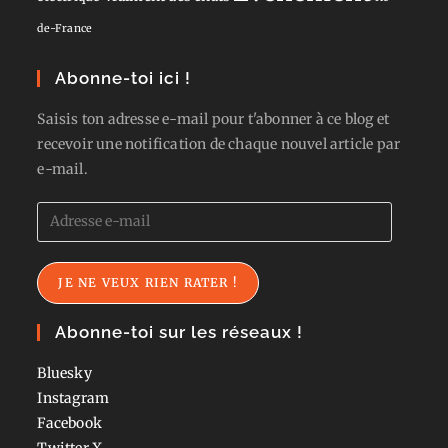
de-France
Abonne-toi ici !
Saisis ton adresse e-mail pour t'abonner à ce blog et
recevoir une notification de chaque nouvel article par
e-mail.
Adresse
e-
mail
JE NE VEUX RIEN RATER !
Abonne-toi sur les réseaux !
Bluesky
Instagram
Facebook
Twitter
X