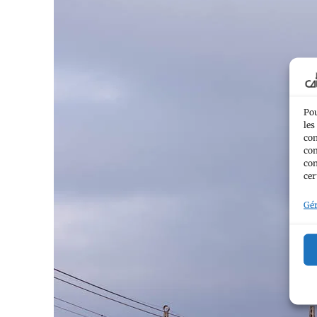
Pou
les
con
com
con
cer
Gér