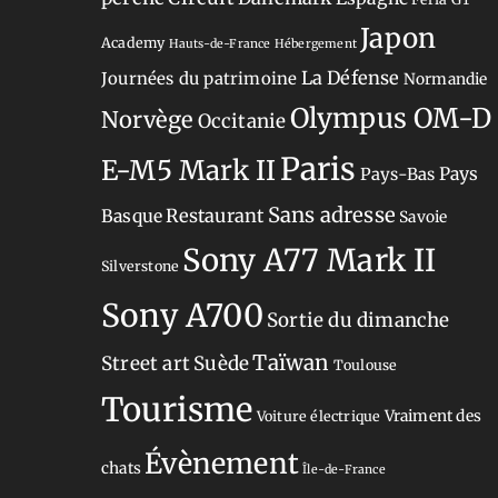
Japon
Academy
Hauts-de-France
Hébergement
La Défense
Journées du patrimoine
Normandie
Olympus OM-D
Norvège
Occitanie
Paris
E-M5 Mark II
Pays-Bas
Pays
Sans adresse
Restaurant
Basque
Savoie
Sony A77 Mark II
Silverstone
Sony A700
Sortie du dimanche
Taïwan
Street art
Suède
Toulouse
Tourisme
Vraiment des
Voiture électrique
Évènement
chats
Île-de-France