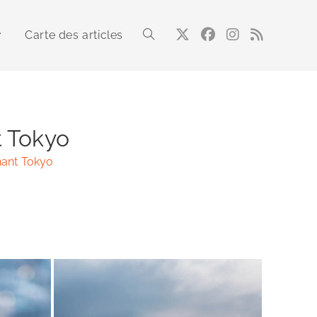
Carte des articles
Toggle
website
t Tokyo
nant Tokyo
search