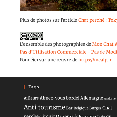
Plus de photos sur l'article
Chat perché : To
L'ensemble des photographies
de
Mon Chat A
Pas d'Utilisation Commerciale - Pas de Modi
Fondé(e) sur une œuvre de
https://mcalp.fr
.
Tags
Aimez-vous bordel
Allemagne
Ailleurs
Andorre
Anti tourisme
Chat
Bar
Belgique
Burger
perché
Circuit
Danemark
Espagne
Feria
GT