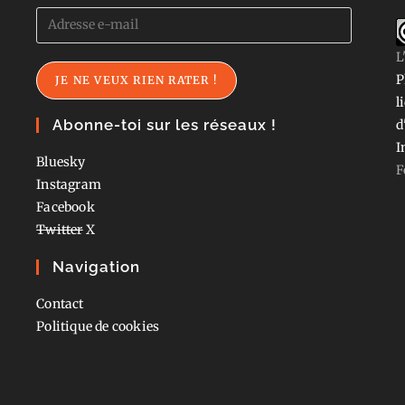
Adresse
e-
L
mail
P
JE NE VEUX RIEN RATER !
l
Abonne-toi sur les réseaux !
d
I
Bluesky
F
Instagram
Facebook
Twitter
X
Navigation
Contact
Politique de cookies