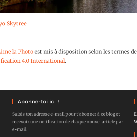
kyo Skytree
ime la Photo
est mis à disposition selon les termes de
fication 4.0 International
.
Abonne-toi ici !
Saisis ton adresse e-mail pour t'abonner à ce blog et
E
recevoir une notification de chaque nouvel article par
W
e-mail.