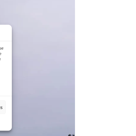
ue
e
e
es