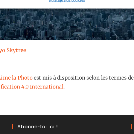
kyo Skytree
ime la Photo
est mis à disposition selon les termes de
fication 4.0 International
.
Abonne-toi ici !