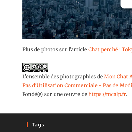
Plus de photos sur l'article
Chat perché : To
L'ensemble des photographies
de
Mon Chat A
Pas d'Utilisation Commerciale - Pas de Modi
Fondé(e) sur une œuvre de
https://mcalp.fr
.
Tags