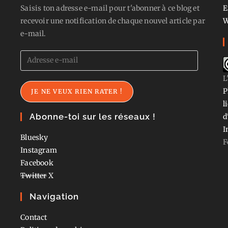
Saisis ton adresse e-mail pour t'abonner à ce blog et
E
recevoir une notification de chaque nouvel article par
W
e-mail.
Adresse
e-
L
mail
P
JE NE VEUX RIEN RATER !
l
Abonne-toi sur les réseaux !
d
I
Bluesky
F
Instagram
Facebook
Twitter
X
Navigation
Contact