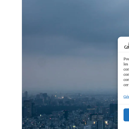
Pou
les
con
com
con
cer
Gér