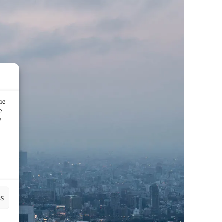
ue
e
e
es