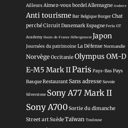
Aimez-vous bordel
Allemagne
Ailleurs
Andorre
Anti tourisme
Chat
Bar
Belgique
Burger
perché
Circuit
Danemark
Espagne
Feria
GT
Japon
Academy
Hauts-de-France
Hébergement
La Défense
Journées du patrimoine
Normandie
Olympus OM-D
Norvège
Occitanie
Paris
E-M5 Mark II
Pays-Bas
Pays
Sans adresse
Restaurant
Basque
Savoie
Sony A77 Mark II
Silverstone
Sony A700
Sortie du dimanche
Taïwan
Street art
Suède
Toulouse