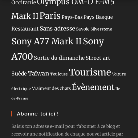
Olympus OM-D E-M5
Occitanie
Paris
Mark II
Pays-Bas
Pays Basque
Sans adresse
Restaurant
Savoie
Silverstone
Sony
Sony A77 Mark II
A700
Sortie du dimanche
Street art
Tourisme
Taïwan
Suède
Toulouse
Voiture
Évènement
Vraiment des chats
électrique
Île-
de-France
Abonne-toi ici !
Saisis ton adresse e-mail pour t'abonner à ce blog et
recevoir une notification de chaque nouvel article par