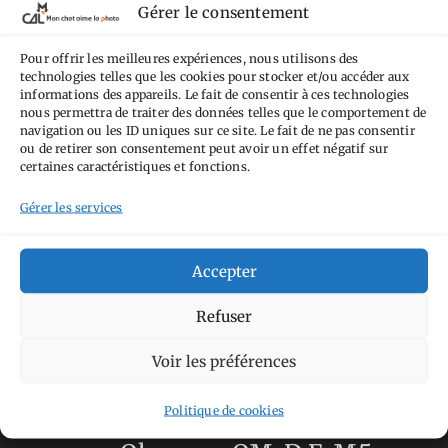
Gérer le consentement
Attribution - Pas d'Utilisation Commerciale -
Pas de Modification 4.0 International
.
Pour offrir les meilleures expériences, nous utilisons des
technologies telles que les cookies pour stocker et/ou accéder aux
Fondé(e) sur une œuvre de
https://mcalp.fr
.
informations des appareils. Le fait de consentir à ces technologies
nous permettra de traiter des données telles que le comportement de
navigation ou les ID uniques sur ce site. Le fait de ne pas consentir
ou de retirer son consentement peut avoir un effet négatif sur
certaines caractéristiques et fonctions.
Gérer les services
Tags
Aimez-vous bordel
Allemagne
Ailleurs
Accepter
Andorre
Anti tourisme
Chat
Bar
Belgique
Burger
Refuser
perché
Circuit
Danemark
Espagne
Feria
GT
Voir les préférences
Japon
Journées
Academy
Hauts-de-France
Hébergement
Norvège
Politique de cookies
La Défense
du patrimoine
Normandie