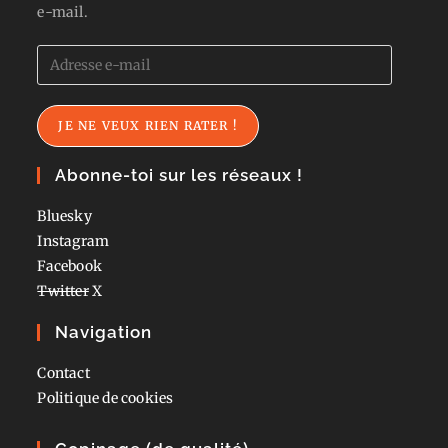
e-mail.
Adresse
e-
mail
JE NE VEUX RIEN RATER !
Abonne-toi sur les réseaux !
Bluesky
Instagram
Facebook
Twitter
X
Navigation
Contact
Politique de cookies