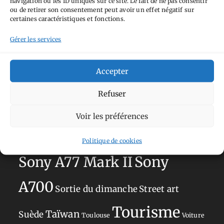
navigation ou les ID uniques sur ce site. Le fait de ne pas consentir
Aimez-vous bordel
Allemagne
Ailleurs
Andorre
ou de retirer son consentement peut avoir un effet négatif sur
certaines caractéristiques et fonctions.
Anti tourisme
Chat
Bar
Belgique
Burger
perché
Circuit
Danemark
Gérer les services
Espagne
Feria
GT
Japon
Journées
Academy
Hauts-de-France
Hébergement
Accepter
Norvège
La Défense
du patrimoine
Normandie
Refuser
Olympus OM-D E-M5
Occitanie
Voir les préférences
Paris
Mark II
Pays-Bas
Pays Basque
Sans adresse
Restaurant
Politique de cookies
Savoie
Silverstone
Sony
Sony A77 Mark II
A700
Sortie du dimanche
Street art
Tourisme
Taïwan
Suède
Toulouse
Voiture