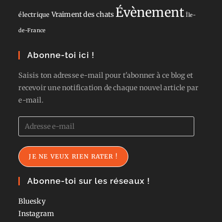
Évènement
Vraiment des chats
électrique
Île-
de-France
Abonne-toi ici !
Saisis ton adresse e-mail pour t'abonner à ce blog et
recevoir une notification de chaque nouvel article par
e-mail.
Adresse
e-
mail
JE NE VEUX RIEN RATER !
Abonne-toi sur les réseaux !
Bluesky
Instagram