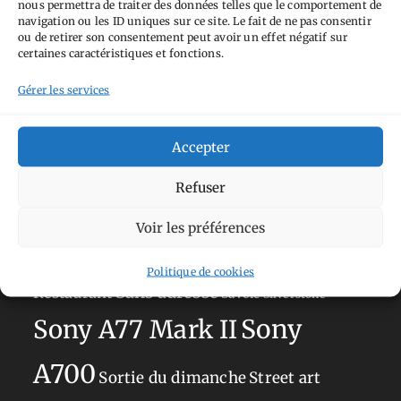
nous permettra de traiter des données telles que le comportement de
Tags
navigation ou les ID uniques sur ce site. Le fait de ne pas consentir
ou de retirer son consentement peut avoir un effet négatif sur
Aimez-vous bordel
Allemagne
Ailleurs
Andorre
certaines caractéristiques et fonctions.
Anti tourisme
Chat
Bar
Belgique
Burger
Gérer les services
perché
Circuit
Danemark
Espagne
Feria
GT
Japon
Accepter
Journées
Academy
Hauts-de-France
Hébergement
Norvège
La Défense
du patrimoine
Normandie
Refuser
Olympus OM-D E-M5
Occitanie
Voir les préférences
Paris
Mark II
Pays-Bas
Pays Basque
Politique de cookies
Sans adresse
Restaurant
Savoie
Silverstone
Sony
Sony A77 Mark II
A700
Sortie du dimanche
Street art