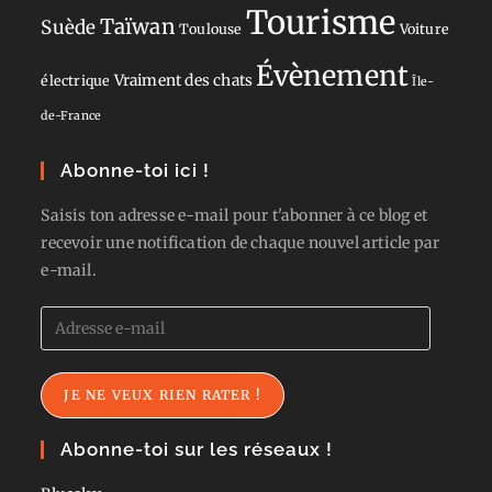
Tourisme
Taïwan
Suède
Toulouse
Voiture
Évènement
Vraiment des chats
électrique
Île-
de-France
Abonne-toi ici !
Saisis ton adresse e-mail pour t'abonner à ce blog et
recevoir une notification de chaque nouvel article par
e-mail.
Adresse
e-
mail
JE NE VEUX RIEN RATER !
Abonne-toi sur les réseaux !