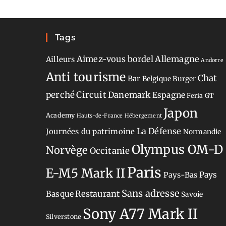
Tags
Aimez-vous bordel
Allemagne
Ailleurs
Andorre
Anti tourisme
Chat
Bar
Belgique
Burger
perché
Circuit
Danemark
Espagne
Feria
GT
Japon
Academy
Hauts-de-France
Hébergement
La Défense
Journées du patrimoine
Normandie
Olympus OM-D
Norvège
Occitanie
Paris
E-M5 Mark II
Pays-Bas
Pays
Sans adresse
Restaurant
Basque
Savoie
Sony A77 Mark II
Silverstone