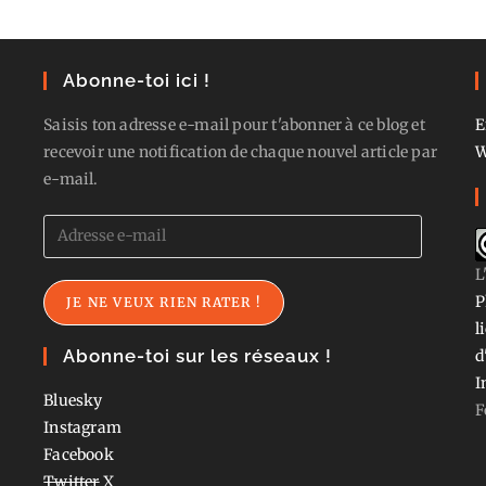
Abonne-toi ici !
Saisis ton adresse e-mail pour t'abonner à ce blog et
E
recevoir une notification de chaque nouvel article par
W
e-mail.
Adresse
e-
L
mail
P
JE NE VEUX RIEN RATER !
l
Abonne-toi sur les réseaux !
d
I
Bluesky
F
Instagram
Facebook
Twitter
X