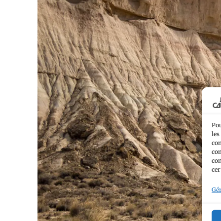
Pou
les
con
com
con
cer
Gér