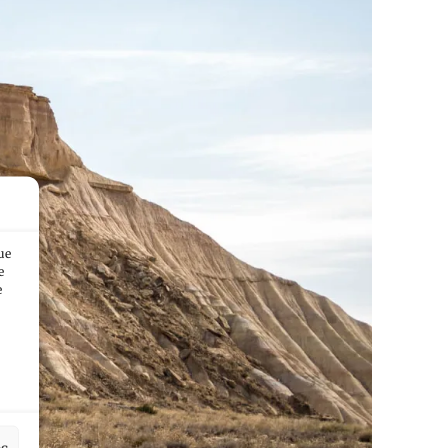
ue
e
e
es