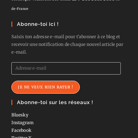
de-France
Abonne-toi ici !
Saisis ton adresse e-mail pour t'abonner à ce blog et
recevoir une notification de chaque nouvel article par
e-mail.
Adresse
e-
mail
JE NE VEUX RIEN RATER !
Abonne-toi sur les réseaux !
Bluesky
Instagram
Facebook
Twitter
X