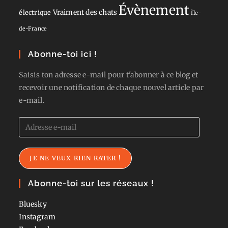
Évènement
Vraiment des chats
électrique
Île-
de-France
Abonne-toi ici !
Saisis ton adresse e-mail pour t'abonner à ce blog et
recevoir une notification de chaque nouvel article par
e-mail.
Adresse
e-
mail
JE NE VEUX RIEN RATER !
Abonne-toi sur les réseaux !
Bluesky
Instagram