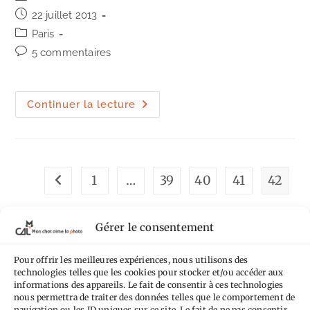
de
Publication
22 juillet 2013
la
publiée :
Post
Paris
publication :
category:
Commentaires
5 commentaires
de
la
publication :
Le
Continuer la lecture
point
zéro
des
routes
de
France.
Et
1
…
39
40
41
42
Go to the previous page
du
blog.
Gérer le consentement
Pour offrir les meilleures expériences, nous utilisons des
technologies telles que les cookies pour stocker et/ou accéder aux
Tags
informations des appareils. Le fait de consentir à ces technologies
nous permettra de traiter des données telles que le comportement de
navigation ou les ID uniques sur ce site. Le fait de ne pas consentir