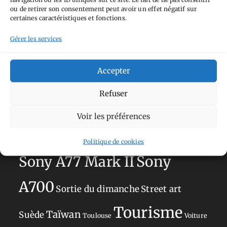
Aimez-vous bordel
Allemagne
Ailleurs
Andorre
ou de retirer son consentement peut avoir un effet négatif sur
Anti tourisme
certaines caractéristiques et fonctions.
Chat
Bar
Belgique
Burger
perché
Circuit
Danemark
Espagne
Gérer les services
Feria
GT
Japon
Journées
Academy
Hauts-de-France
Hébergement
Accepter
Norvège
La Défense
du patrimoine
Normandie
Refuser
Olympus OM-D E-M5
Occitanie
Paris
Voir les préférences
Mark II
Pays-Bas
Pays Basque
Sans adresse
Restaurant
Savoie
Politique de cookies
Silverstone
Sony
Sony A77 Mark II
A700
Sortie du dimanche
Street art
Tourisme
Taïwan
Suède
Toulouse
Voiture