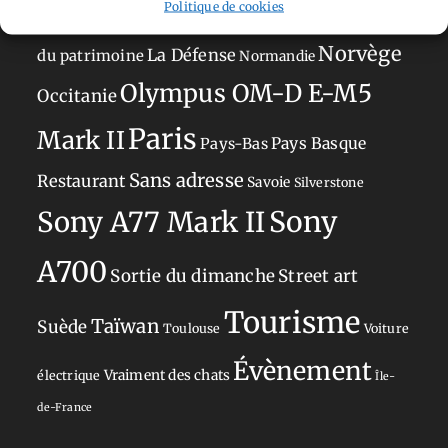
Politique de cookies
Japon
Journées
Academy
Hauts-de-France
Hébergement
Norvège
La Défense
du patrimoine
Normandie
Olympus OM-D E-M5
Occitanie
Paris
Mark II
Pays-Bas
Pays Basque
Sans adresse
Restaurant
Savoie
Silverstone
Sony
Sony A77 Mark II
A700
Sortie du dimanche
Street art
Tourisme
Taïwan
Suède
Toulouse
Voiture
Évènement
Vraiment des chats
électrique
Île-
de-France