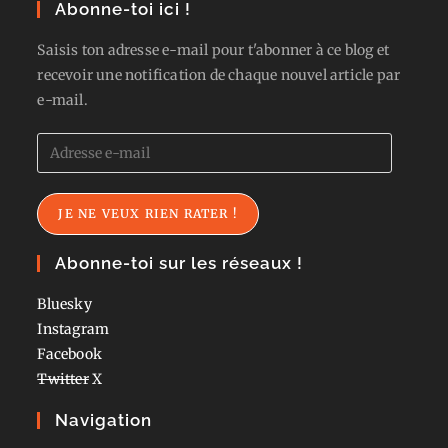
Abonne-toi ici !
Saisis ton adresse e-mail pour t'abonner à ce blog et
recevoir une notification de chaque nouvel article par
e-mail.
Adresse
e-
mail
JE NE VEUX RIEN RATER !
Abonne-toi sur les réseaux !
Bluesky
Instagram
Facebook
Twitter
X
Navigation