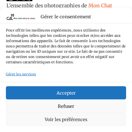
L'ensemble des photographies
de
Mon Chat
Aime la Photo
est mis à disposition selon les
Gérer le consentement
termes de la
licence Creative Commons
Pour offrir les meilleures expériences, nous utilisons des
Attribution - Pas d'Utilisation Commerciale -
technologies telles que les cookies pour stocker et/ou accéder aux
Pas de Modification 4.0 International
.
informations des appareils. Le fait de consentir à ces technologies
nous permettra de traiter des données telles que le comportement de
Fondé(e) sur une œuvre de
https://mcalp.fr
.
navigation ou les ID uniques sur ce site. Le fait de ne pas consentir
ou de retirer son consentement peut avoir un effet négatif sur
certaines caractéristiques et fonctions.
Gérer les services
Tags
Accepter
Aimez-vous bordel
Allemagne
Ailleurs
Refuser
Andorre
Anti tourisme
Chat
Bar
Belgique
Burger
Voir les préférences
perché
Circuit
Danemark
Espagne
Feria
GT