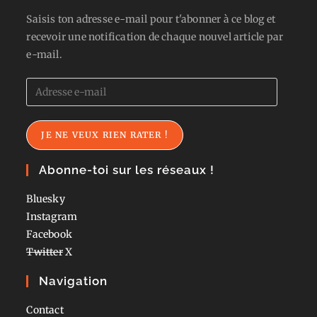
Saisis ton adresse e-mail pour t'abonner à ce blog et
recevoir une notification de chaque nouvel article par
e-mail.
Adresse
e-
mail
JE NE VEUX RIEN RATER !
Abonne-toi sur les réseaux !
Bluesky
Instagram
Facebook
Twitter
X
Navigation
Contact