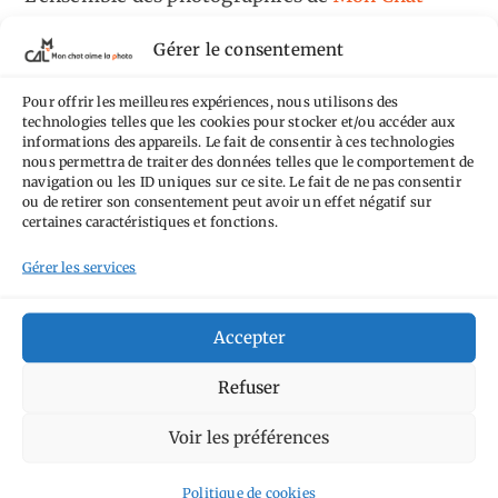
Aime la Photo
est mis à disposition selon les
Gérer le consentement
termes de la
licence Creative Commons
Attribution - Pas d'Utilisation Commerciale -
Pour offrir les meilleures expériences, nous utilisons des
technologies telles que les cookies pour stocker et/ou accéder aux
Pas de Modification 4.0 International
.
informations des appareils. Le fait de consentir à ces technologies
Fondé(e) sur une œuvre de
https://mcalp.fr
.
nous permettra de traiter des données telles que le comportement de
navigation ou les ID uniques sur ce site. Le fait de ne pas consentir
ou de retirer son consentement peut avoir un effet négatif sur
certaines caractéristiques et fonctions.
Gérer les services
Tags
Accepter
Aimez-vous bordel
Allemagne
Ailleurs
Andorre
Refuser
Anti tourisme
Chat
Bar
Belgique
Burger
Voir les préférences
perché
Circuit
Danemark
Espagne
Feria
GT
Japon
Journées
Politique de cookies
Academy
Hauts-de-France
Hébergement