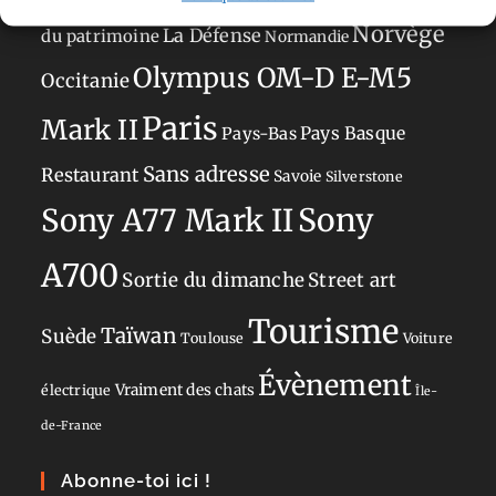
Norvège
La Défense
du patrimoine
Normandie
Olympus OM-D E-M5
Occitanie
Paris
Mark II
Pays-Bas
Pays Basque
Sans adresse
Restaurant
Savoie
Silverstone
Sony
Sony A77 Mark II
A700
Sortie du dimanche
Street art
Tourisme
Taïwan
Suède
Toulouse
Voiture
Évènement
Vraiment des chats
électrique
Île-
de-France
Abonne-toi ici !