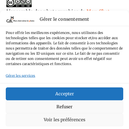
L'ensemble des photographies
de
Mon Chat
Gérer le consentement
Aime la Photo
est mis à disposition selon les
termes de la
licence Creative Commons
Pour offrir les meilleures expériences, nous utilisons des
Attribution - Pas d'Utilisation Commerciale -
technologies telles que les cookies pour stocker et/ou accéder aux
informations des appareils. Le fait de consentir à ces technologies
Pas de Modification 4.0 International
.
nous permettra de traiter des données telles que le comportement de
navigation ou les ID uniques sur ce site. Le fait de ne pas consentir
Fondé(e) sur une œuvre de
https://mcalp.fr
.
ou de retirer son consentement peut avoir un effet négatif sur
certaines caractéristiques et fonctions.
Gérer les services
Accepter
Tags
Refuser
Aimez-vous bordel
Allemagne
Ailleurs
Andorre
Anti tourisme
Chat
Bar
Voir les préférences
Belgique
Burger
perché
Circuit
Danemark
Espagne