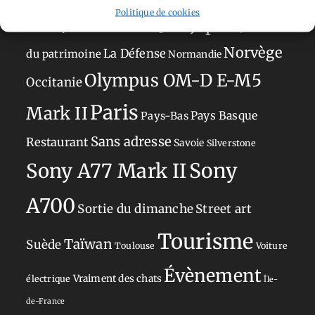
Feria
GT
Politique de cookies
Japon
Journées
Academy
Hauts-de-France
Hébergement
Norvège
La Défense
du patrimoine
Normandie
Olympus OM-D E-M5
Occitanie
Paris
Mark II
Pays-Bas
Pays Basque
Sans adresse
Restaurant
Savoie
Silverstone
Sony
Sony A77 Mark II
A700
Sortie du dimanche
Street art
Tourisme
Taïwan
Suède
Toulouse
Voiture
Évènement
Vraiment des chats
électrique
Île-
de-France