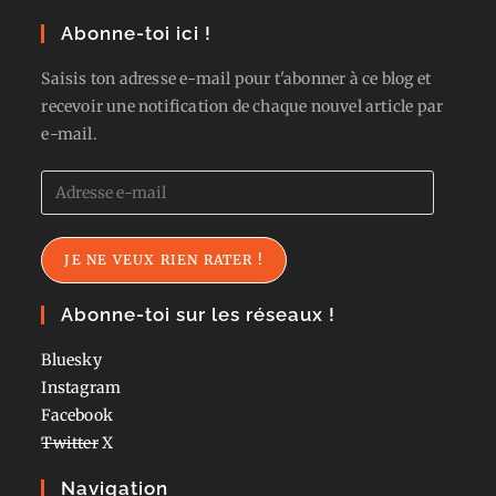
Abonne-toi ici !
Saisis ton adresse e-mail pour t'abonner à ce blog et
recevoir une notification de chaque nouvel article par
e-mail.
Adresse
e-
mail
JE NE VEUX RIEN RATER !
Abonne-toi sur les réseaux !
Bluesky
Instagram
Facebook
Twitter
X
Navigation