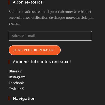
Abonne-toi ici !
Saisis ton adresse e-mail pour t'abonner à ce blog et
recevoir une notification de chaque nouvel article par
e-mail.
Adresse
e-
mail
JE NE VEUX RIEN RATER !
Abonne-toi sur les réseaux !
Bluesky
Instagram
Facebook
Twitter
X
Navigation