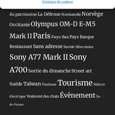
Politique de cookies
Japon
Journées
Academy
Hauts-de-France
Hébergement
Norvège
La Défense
du patrimoine
Normandie
Olympus OM-D E-M5
Occitanie
Paris
Mark II
Pays-Bas
Pays Basque
Sans adresse
Restaurant
Savoie
Silverstone
Sony
Sony A77 Mark II
A700
Sortie du dimanche
Street art
Tourisme
Taïwan
Suède
Toulouse
Voiture
Évènement
Vraiment des chats
électrique
Île-
de-France