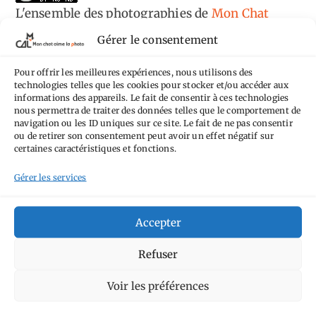
L'ensemble des photographies
de
Mon Chat
Aime la Photo
est mis à disposition selon les
Gérer le consentement
termes de la
licence Creative Commons
Pour offrir les meilleures expériences, nous utilisons des
Attribution - Pas d'Utilisation Commerciale -
technologies telles que les cookies pour stocker et/ou accéder aux
Pas de Modification 4.0 International
.
informations des appareils. Le fait de consentir à ces technologies
nous permettra de traiter des données telles que le comportement de
Fondé(e) sur une œuvre de
https://mcalp.fr
.
navigation ou les ID uniques sur ce site. Le fait de ne pas consentir
ou de retirer son consentement peut avoir un effet négatif sur
certaines caractéristiques et fonctions.
Gérer les services
Tags
Accepter
Aimez-vous bordel
Allemagne
Ailleurs
Refuser
Andorre
Anti tourisme
Chat
Bar
Belgique
Burger
Voir les préférences
perché
Circuit
Danemark
Espagne
Feria
GT