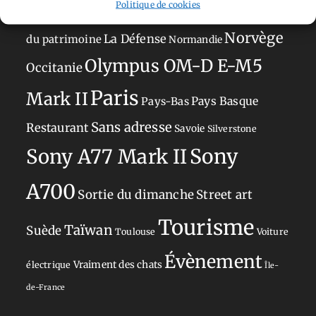
Politique de cookies
Japon
Journées
Academy
Hauts-de-France
Hébergement
Norvège
La Défense
du patrimoine
Normandie
Olympus OM-D E-M5
Occitanie
Paris
Mark II
Pays-Bas
Pays Basque
Sans adresse
Restaurant
Savoie
Silverstone
Sony
Sony A77 Mark II
A700
Sortie du dimanche
Street art
Tourisme
Taïwan
Suède
Toulouse
Voiture
Évènement
Vraiment des chats
électrique
Île-
de-France