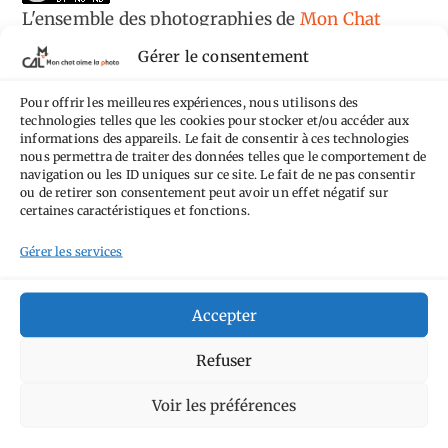
L'ensemble des photographies
de
Mon Chat
Aime la Photo
est mis à disposition selon les
Gérer le consentement
termes de la
licence Creative Commons
Pour offrir les meilleures expériences, nous utilisons des
Attribution - Pas d'Utilisation Commerciale -
technologies telles que les cookies pour stocker et/ou accéder aux
Pas de Modification 4.0 International
.
informations des appareils. Le fait de consentir à ces technologies
nous permettra de traiter des données telles que le comportement de
Fondé(e) sur une œuvre de
https://mcalp.fr
.
navigation ou les ID uniques sur ce site. Le fait de ne pas consentir
ou de retirer son consentement peut avoir un effet négatif sur
certaines caractéristiques et fonctions.
Gérer les services
Tags
Accepter
Aimez-vous bordel
Allemagne
Ailleurs
Refuser
Andorre
Anti tourisme
Chat
Bar
Belgique
Burger
Voir les préférences
perché
Circuit
Danemark
Espagne
Feria
GT