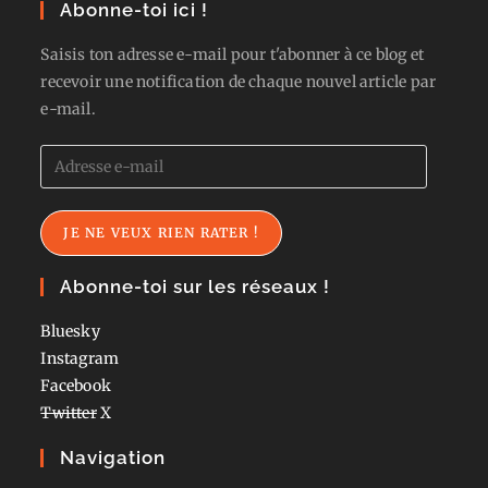
Abonne-toi ici !
Saisis ton adresse e-mail pour t'abonner à ce blog et
recevoir une notification de chaque nouvel article par
e-mail.
Adresse
e-
mail
JE NE VEUX RIEN RATER !
Abonne-toi sur les réseaux !
Bluesky
Instagram
Facebook
Twitter
X
Navigation