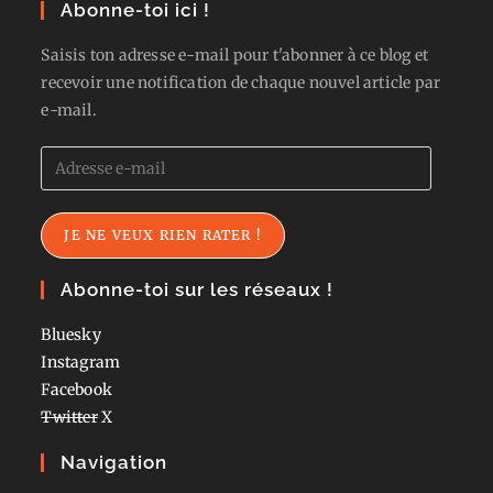
Abonne-toi ici !
Saisis ton adresse e-mail pour t'abonner à ce blog et
recevoir une notification de chaque nouvel article par
e-mail.
Adresse
e-
mail
JE NE VEUX RIEN RATER !
Abonne-toi sur les réseaux !
Bluesky
Instagram
Facebook
Twitter
X
Navigation