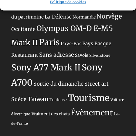
Politique de cookies
Japon
Journées
Academy
Hauts-de-France
Hébergement
Norvège
La Défense
du patrimoine
Normandie
Olympus OM-D E-M5
Occitanie
Paris
Mark II
Pays-Bas
Pays Basque
Sans adresse
Restaurant
Savoie
Silverstone
Sony
Sony A77 Mark II
A700
Sortie du dimanche
Street art
Tourisme
Taïwan
Suède
Toulouse
Voiture
Évènement
Vraiment des chats
électrique
Île-
de-France