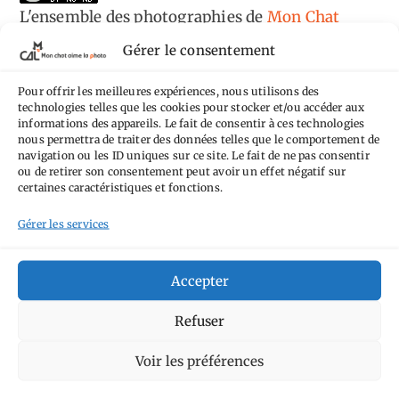
L'ensemble des photographies
de
Mon Chat
Aime la Photo
est mis à disposition selon les
Gérer le consentement
termes de la
licence Creative Commons
Pour offrir les meilleures expériences, nous utilisons des
Attribution - Pas d'Utilisation Commerciale -
technologies telles que les cookies pour stocker et/ou accéder aux
Pas de Modification 4.0 International
.
informations des appareils. Le fait de consentir à ces technologies
nous permettra de traiter des données telles que le comportement de
Fondé(e) sur une œuvre de
https://mcalp.fr
.
navigation ou les ID uniques sur ce site. Le fait de ne pas consentir
ou de retirer son consentement peut avoir un effet négatif sur
certaines caractéristiques et fonctions.
Gérer les services
Tags
Accepter
Aimez-vous bordel
Allemagne
Ailleurs
Refuser
Andorre
Anti tourisme
Chat
Bar
Belgique
Burger
Voir les préférences
perché
Circuit
Danemark
Espagne
Feria
GT