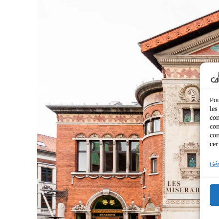
Pou
les
con
com
con
cer
Gér