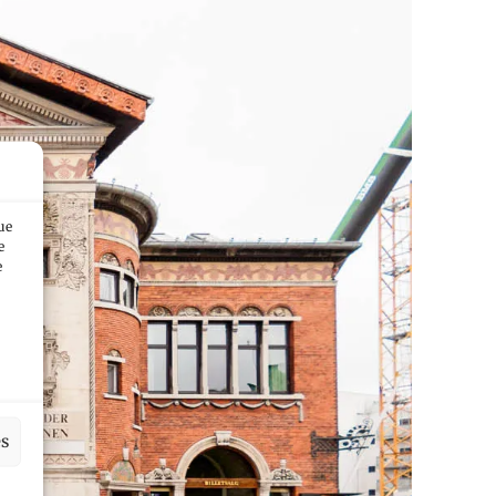
ue
e
e
es