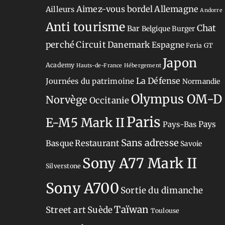
Aimez-vous bordel
Allemagne
Ailleurs
Andorre
Anti tourisme
Chat
Bar
Belgique
Burger
perché
Circuit
Danemark
Espagne
Feria
GT
Japon
Academy
Hauts-de-France
Hébergement
La Défense
Journées du patrimoine
Normandie
Olympus OM-D
Norvège
Occitanie
Paris
E-M5 Mark II
Pays-Bas
Pays
Sans adresse
Restaurant
Basque
Savoie
Sony A77 Mark II
Silverstone
Sony A700
Sortie du dimanche
Taïwan
Street art
Suède
Toulouse