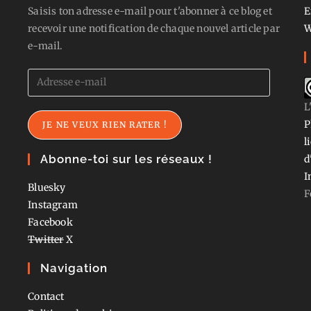
Saisis ton adresse e-mail pour t'abonner à ce blog et
E
recevoir une notification de chaque nouvel article par
W
e-mail.
Adresse
e-
L
mail
P
JE NE VEUX RIEN RATER !
l
Abonne-toi sur les réseaux !
d
I
Bluesky
F
Instagram
Facebook
Twitter
X
Navigation
Contact