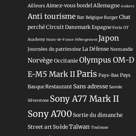
Aimez-vous bordel
Allemagne
Ailleurs
Andorre
Anti tourisme
Chat
Bar
Belgique
Burger
perché
Circuit
Danemark
Espagne
Feria
GT
Japon
Academy
Hauts-de-France
Hébergement
La Défense
Journées du patrimoine
Normandie
Olympus OM-D
Norvège
Occitanie
Paris
E-M5 Mark II
Pays-Bas
Pays
Sans adresse
Restaurant
Basque
Savoie
Sony A77 Mark II
Silverstone
Sony A700
Sortie du dimanche
Taïwan
Street art
Suède
Toulouse