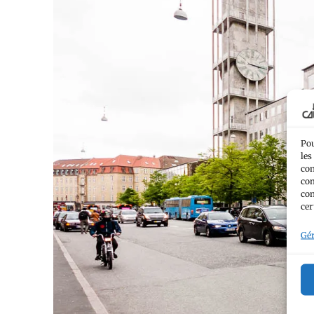
Pou
les
con
com
con
cer
Gér