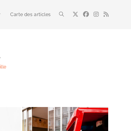
Carte des articles
Toggle
website
e
lle
search