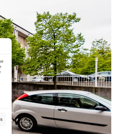
ue
e
e
es