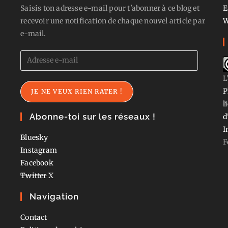
Saisis ton adresse e-mail pour t'abonner à ce blog et
E
recevoir une notification de chaque nouvel article par
W
e-mail.
Adresse
e-
L
mail
P
JE NE VEUX RIEN RATER !
l
Abonne-toi sur les réseaux !
d
I
Bluesky
F
Instagram
Facebook
Twitter
X
Navigation
Contact